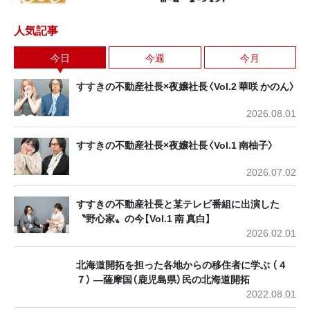
人気記事
今日
今週
今月
すすきの不動産社長×夜嬢社長〈Vol.2 華咲 かのん〉
2026.08.01
すすきの不動産社長×夜嬢社長〈Vol.1 南柚子〉
2026.07.02
すすきの不動産社長と某テレビ番組に出演した
〝野心家〟の今【Vol.1 南 真白】
2026.02.01
北海道開拓を担った各地からの移住者に学ぶ （４
７） ―薩摩国（鹿児島県）民の北海道開拓
2022.08.01