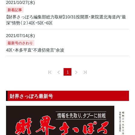
2021/10/27(水)
新着記事
【財界さっぽろ編集部総力取材】10/31投開票・衆院選北海道内“最
深”情勢（２）4区・5区・6区
2021/07/14(水)
最新号のさわり
4区・本多平直“不適切発言”余波
1
財界さっぽろ最新号