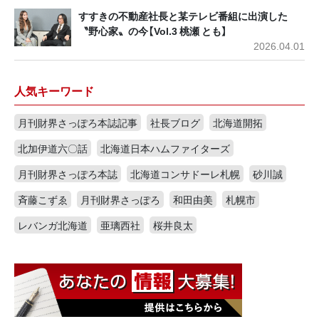
すすきの不動産社長と某テレビ番組に出演した
〝野心家〟の今【Vol.3 桃瀬 とも】
2026.04.01
人気キーワード
月刊財界さっぽろ本誌記事
社長ブログ
北海道開拓
北加伊道六〇話
北海道日本ハムファイターズ
月刊財界さっぽろ本誌
北海道コンサドーレ札幌
砂川誠
斉藤こずゑ
月刊財界さっぽろ
和田由美
札幌市
レバンガ北海道
亜璃西社
桜井良太