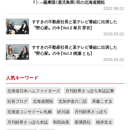
７） ―薩摩国（鹿児島県）民の北海道開拓
2022.08.01
すすきの不動産社長と某テレビ番組に出演した
〝野心家〟の今【Vol.2 皐月 芽衣】
2026.03.01
すすきの不動産社長と某テレビ番組に出演した
〝野心家〟の今【Vol.3 桃瀬 とも】
2026.04.01
人気キーワード
北海道日本ハムファイターズ
月刊財界さっぽろ本誌記事
社長ブログ
北海道開拓
北加伊道六〇話
斉藤こずゑ
北海道コンサドーレ札幌
砂川誠
月刊財界さっぽろ
月刊財界さっぽろ本誌
和田由美
亜璃西社
桜井良太