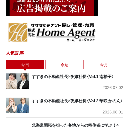
人気記事
今日
今週
今月
すすきの不動産社長×夜嬢社長〈Vol.1 南柚子〉
2026.07.02
すすきの不動産社長×夜嬢社長〈Vol.2 華咲 かのん〉
2026.08.01
北海道開拓を担った各地からの移住者に学ぶ （４