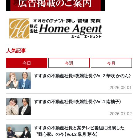
人気記事
今日
今週
今月
すすきの不動産社長×夜嬢社長〈Vol.2 華咲 かのん〉
2026.08.01
すすきの不動産社長×夜嬢社長〈Vol.1 南柚子〉
2026.07.02
すすきの不動産社長と某テレビ番組に出演した
〝野心家〟の今【Vol.2 皐月 芽衣】