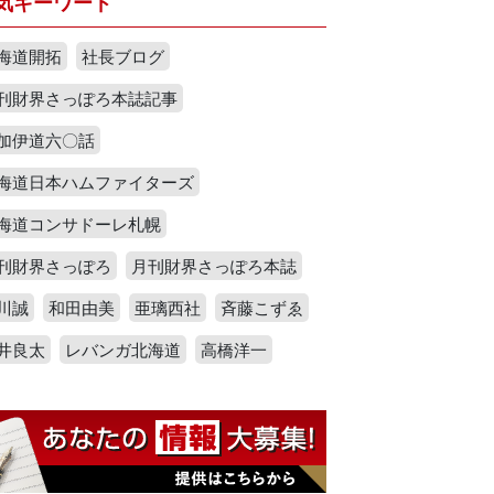
気キーワード
海道開拓
社長ブログ
刊財界さっぽろ本誌記事
加伊道六〇話
海道日本ハムファイターズ
海道コンサドーレ札幌
刊財界さっぽろ
月刊財界さっぽろ本誌
川誠
和田由美
亜璃西社
斉藤こずゑ
井良太
レバンガ北海道
高橋洋一