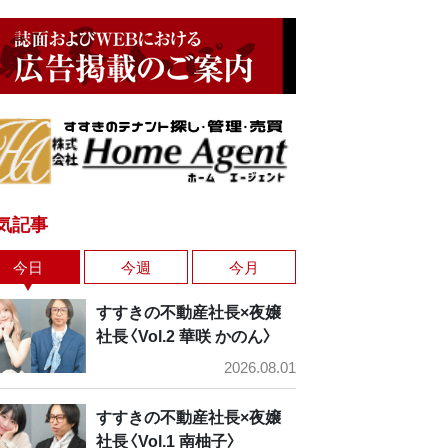
気記事
今日
今週
今月
すすきの不動産社長×夜嬢
社長〈Vol.2 華咲 かのん〉
2026.08.01
すすきの不動産社長×夜嬢
社長〈Vol.1 南柚子〉