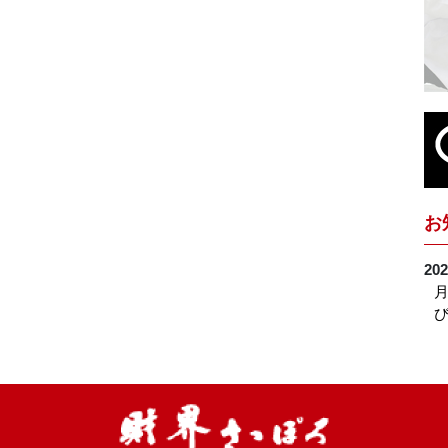
お
202
月