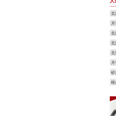
人
北
月
北
北
北
月
砂
桜