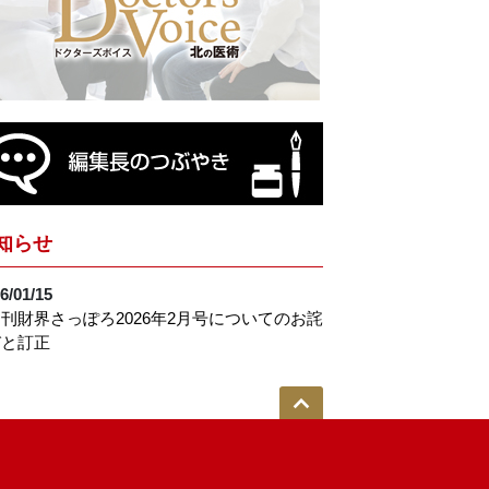
知らせ
6/01/15
刊財界さっぽろ2026年2月号についてのお詫
びと訂正