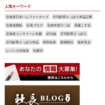
人気キーワード
北海道日本ハムファイターズ
月刊財界さっぽろ本誌記事
北海道開拓
社長ブログ
北加伊道六〇話
斉藤こずゑ
北海道コンサドーレ札幌
砂川誠
月刊財界さっぽろ
月刊財界さっぽろ本誌
和田由美
亜璃西社
桜井良太
レバンガ北海道
札幌市