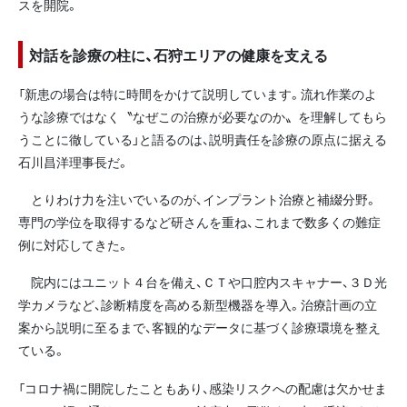
スを開院。
対話を診療の柱に、石狩エリアの健康を支える
「新患の場合は特に時間をかけて説明しています。流れ作業のよ
うな診療ではなく〝なぜこの治療が必要なのか〟を理解してもら
うことに徹している」と語るのは、説明責任を診療の原点に据える
石川昌洋理事長だ。
とりわけ力を注いでいるのが、インプラント治療と補綴分野。
専門の学位を取得するなど研さんを重ね、これまで数多くの難症
例に対応してきた。
院内にはユニット４台を備え、ＣＴや口腔内スキャナー、３Ｄ光
学カメラなど、診断精度を高める新型機器を導入。治療計画の立
案から説明に至るまで、客観的なデータに基づく診療環境を整え
ている。
「コロナ禍に開院したこともあり、感染リスクへの配慮は欠かせま