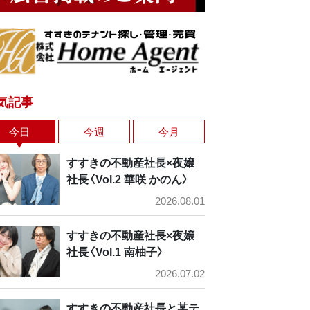
気記事
今日
今週
今月
すすきの不動産社長×夜嬢
社長〈Vol.2 華咲 かのん〉
2026.08.01
すすきの不動産社長×夜嬢
社長〈Vol.1 南柚子〉
2026.07.02
すすきの不動産社長と某テ