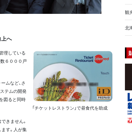
観
北
向上へ
管理している
戸数６０００戸
ームなど、さ
システムの開発
を図ると同時
「チケットレストラン」で昼食代を助成
はできません。
します。人が集