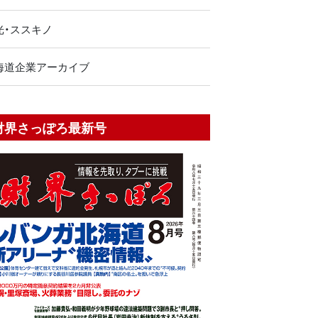
光・ススキノ
海道企業アーカイブ
財界さっぽろ最新号