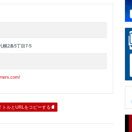
幌2条5丁目7-5
wners.com/
イトルとURLをコピーする