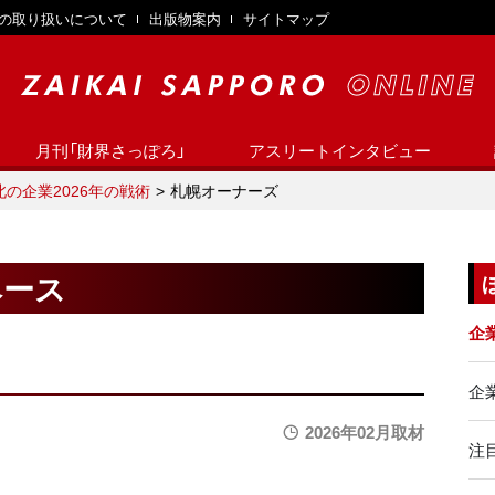
の取り扱いについて
出版物案内
サイトマップ
月刊「財界さっぽろ」
アスリートインタビュー
北の企業2026年の戦術
札幌オーナーズ
ベース
企
企業
2026年02月取材
注