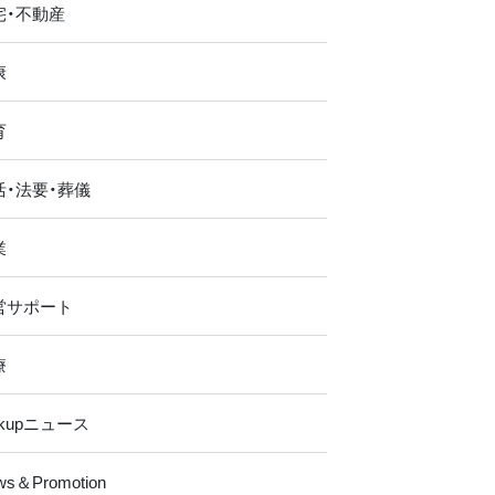
宅・不動産
康
育
活・法要・葬儀
業
営サポート
療
ckupニュース
ws＆Promotion