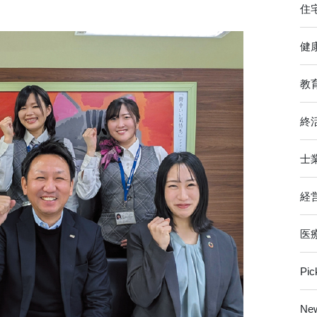
住
健
教
終
士
経
医
Pi
Ne