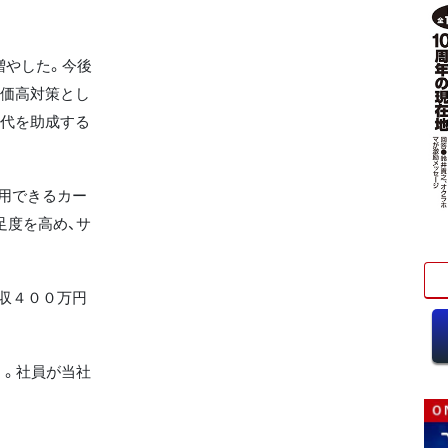
。
増やした。今後
物価高対策とし
食代を助成する
用できるカー
足度を高め、サ
収４００万円
く。社員が当社