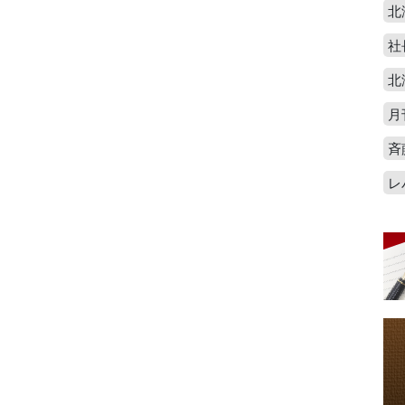
北
社
北
月
斉
レ