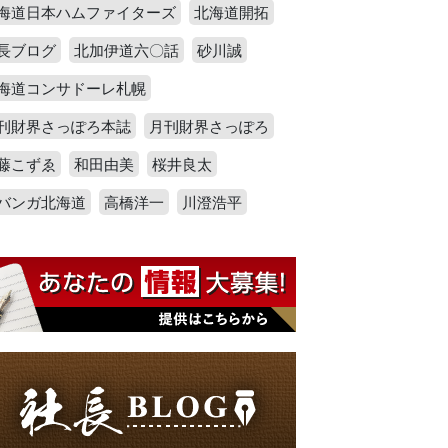
海道日本ハムファイターズ
北海道開拓
長ブログ
北加伊道六〇話
砂川誠
海道コンサドーレ札幌
刊財界さっぽろ本誌
月刊財界さっぽろ
藤こずゑ
和田由美
桜井良太
バンガ北海道
高橋洋一
川澄浩平