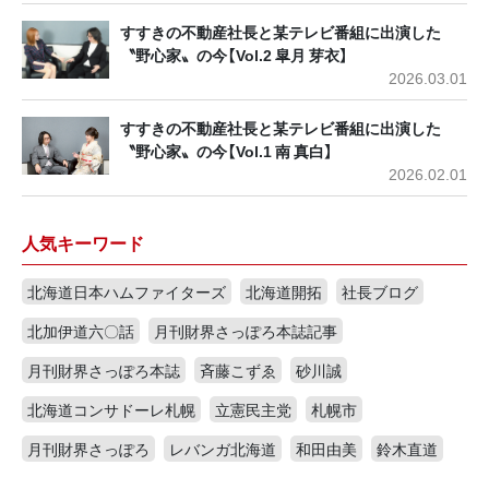
すすきの不動産社長と某テレビ番組に出演した
〝野心家〟の今【Vol.2 皐月 芽衣】
2026.03.01
すすきの不動産社長と某テレビ番組に出演した
〝野心家〟の今【Vol.1 南 真白】
2026.02.01
人気キーワード
北海道日本ハムファイターズ
北海道開拓
社長ブログ
北加伊道六〇話
月刊財界さっぽろ本誌記事
月刊財界さっぽろ本誌
斉藤こずゑ
砂川誠
北海道コンサドーレ札幌
立憲民主党
札幌市
月刊財界さっぽろ
レバンガ北海道
和田由美
鈴木直道