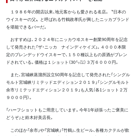
１９８６年の開店以来、地元客からも愛される名店。〝日本の
ウイスキーの父〟と呼ばれる竹鶴政孝氏が興したニッカブランド
を堪能できるバーだ。
おすすめは、２０２４年にニッカウヰスキー創業90周年を記念
して発売された「ザ・ニッカ ナインディケイズ」。４０００本限
定のブレンデッドウイスキーで、１５０種以上もの原酒がブレン
ドされている。価格は１ショット（30㍉㍑）３万６０００円。
また、宮城峡蒸溜所設立50周年を記念して発売された「シングル
モルト宮城峡リミテッドエディション２０１９」「シングルモルト
余市リミテッドエディション２０１９」も人気（各1ショット２万
９０００円）。
「ハーフショットもご用意しています。今年1年頑張ったご褒美に
どうぞ」と鈴木好美店長。
このほか「余市」や「宮城峡」「竹鶴」、生ビール、各種カクテルが飲