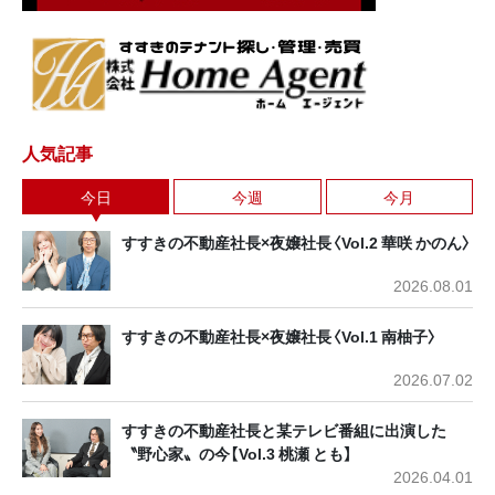
人気記事
今日
今週
今月
すすきの不動産社長×夜嬢社長〈Vol.2 華咲 かのん〉
2026.08.01
すすきの不動産社長×夜嬢社長〈Vol.1 南柚子〉
2026.07.02
すすきの不動産社長と某テレビ番組に出演した
〝野心家〟の今【Vol.3 桃瀬 とも】
2026.04.01