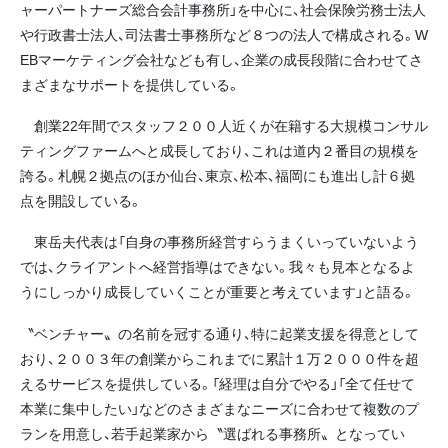
ャーパートナーズ総合会計事務所」を中心に、社会保険労務士法人
や行政書士法人、司法書士事務所など８つの法人で構成される。W
EBマーケティング会社なども有し、企業の成長段階に合わせてさ
まざまなサポートを提供している。
創業22年間でスタッフ２００人近くが在籍する大規模コンサル
ティングファームへと成長しており、これは道内２番目の規模を
誇る。札幌２拠点のほか仙台、東京、松本、福岡にも進出し計６拠
点を開設している。
東岳夫代表は「自身の事務所経営すらうまくいっていないよう
では、クライアントへ経営指導はできない。我々も見本となるよ
うにしっかり成長していくことが重要と考えています」と語る。
〝ベンチャー〟の名前を冠する通り、特に起業支援を得意として
おり、２００３年の創業からこれまでに累計１万２０００件を超
えるサービスを提供している。「経理は自分でやる」「全て任せて
本業に集中したい」などのさまざまなニーズに合わせて複数のプ
ランを用意し、若手起業家から〝選ばれる事務所〟となってい