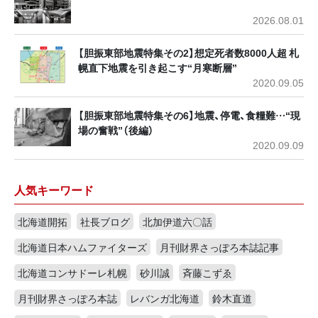
2026.08.01
【胆振東部地震特集その2】想定死者数8000人超 札
幌直下地震を引き起こす“月寒断層”
2020.09.05
【胆振東部地震特集その6】地震、停電、食糧難…“現
場の奮戦”（後編）
2020.09.09
人気キーワード
北海道開拓
社長ブログ
北加伊道六〇話
北海道日本ハムファイターズ
月刊財界さっぽろ本誌記事
北海道コンサドーレ札幌
砂川誠
斉藤こずゑ
月刊財界さっぽろ本誌
レバンガ北海道
鈴木直道