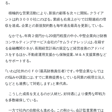
る。
積極的な営業活動により、新規の顧客を次々に開拓。クライア
ントは約３０００社にのぼる。業績も右肩上がりで22期連続の増
収を達成。企業との新規契約数も毎年過去最高を更新している。
なかでも、年商２億円から20億円程度の中小、中堅企業向け財務
コンサルティングサービス会社の「サムライナレッジ」は、在籍す
る金融機関ＯＢが、長期経営計画の策定など経営改善のアドバイ
スをするほか、不動産運用支援から保険提案、Ｍ＆Ａ支援業務など
もサポートする。
「いわば社外のＣＦＯ（最高財務責任者）です。中堅企業ならでは
の悩みや課題には、すでに業務提携をしている同業の税理士法人
などとも連携して対処します」と東代表。
こうした成長を支えるのが人材だ。好待遇により優秀な即戦力
を多数確保している。
一方で社内の自動化も進める。この秋から、会計監査業務では