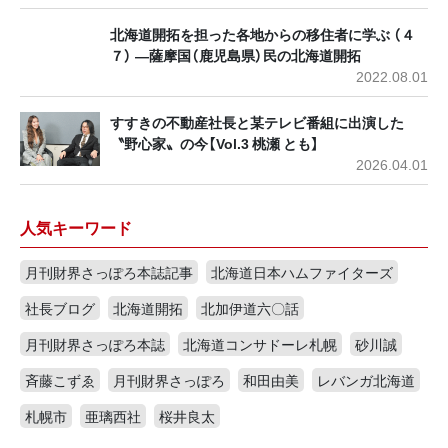
北海道開拓を担った各地からの移住者に学ぶ （４
７） ―薩摩国（鹿児島県）民の北海道開拓
2022.08.01
すすきの不動産社長と某テレビ番組に出演した
〝野心家〟の今【Vol.3 桃瀬 とも】
2026.04.01
人気キーワード
月刊財界さっぽろ本誌記事
北海道日本ハムファイターズ
社長ブログ
北海道開拓
北加伊道六〇話
月刊財界さっぽろ本誌
北海道コンサドーレ札幌
砂川誠
斉藤こずゑ
月刊財界さっぽろ
和田由美
レバンガ北海道
札幌市
亜璃西社
桜井良太