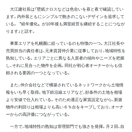
大江建社長は「壁紙クロスなどは色合いを昼と夜で確認してい
ます。内外装ともにシンプルで飽きのこないデザインを追求して
いる。〝経年優化〟が10年後も満室経営を継続することにつなが
ります」と話す。
事業エリアを札幌圏に絞っているのも特徴の一つ。大江社長や
売買担当の責任者は、元来賃貸仲介業に従事しており、地域特性を
熟知している。エリアごとに異なる入居者の傾向やニーズを把握
し、それに見合った物件を企画。同社が初心者オーナーからも信
頼される要因の一つとなっている。
また、仲介会社などで構築されているネットワークから土地情
報をいち早く取得。地下鉄沿線エリアなど、好条件の土地を相場
より安値で仕入れている。そのため適正な家賃設定ながら、新築
物件の利回りは相場よりも高い６％台をキープしており、オーナ
ーからの高評価につながっている。
一方で、地域特性の熟知は管理部門でも強さを発揮。月２回、自