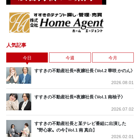
人気記事
今日
今週
今月
すすきの不動産社長×夜嬢社長〈Vol.2 華咲 かのん〉
2026.08.01
すすきの不動産社長×夜嬢社長〈Vol.1 南柚子〉
2026.07.02
すすきの不動産社長と某テレビ番組に出演した
〝野心家〟の今【Vol.1 南 真白】
2026.02.01