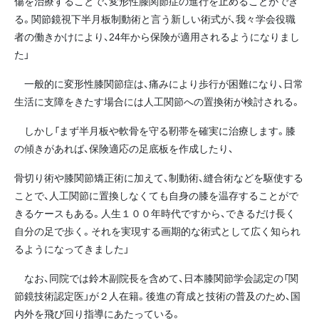
傷を治療することで、変形性膝関節症の進行を止めることができ
る。関節鏡視下半月板制動術と言う新しい術式が、我々学会役職
者の働きかけにより、24年から保険が適用されるようになりまし
た」
一般的に変形性膝関節症は、痛みにより歩行が困難になり、日常
生活に支障をきたす場合には人工関節への置換術が検討される。
しかし「まず半月板や軟骨を守る靭帯を確実に治療します。膝
の傾きがあれば、保険適応の足底板を作成したり、
骨切り術や膝関節矯正術に加えて、制動術、縫合術などを駆使する
ことで、人工関節に置換しなくても自身の膝を温存することがで
きるケースもある。人生１００年時代ですから、できるだけ長く
自分の足で歩く。それを実現する画期的な術式として広く知られ
るようになってきました」
なお、同院では鈴木副院長を含めて、日本膝関節学会認定の「関
節鏡技術認定医」が２人在籍。後進の育成と技術の普及のため、国
内外を飛び回り指導にあたっている。