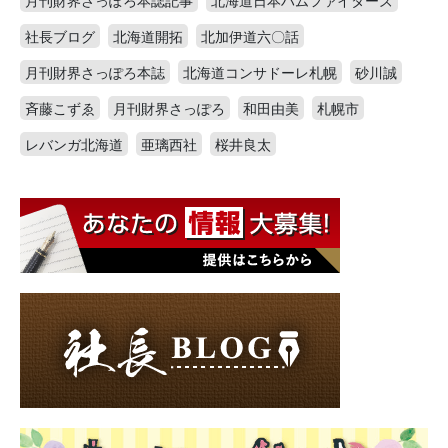
月刊財界さっぽろ本誌記事
北海道日本ハムファイターズ
社長ブログ
北海道開拓
北加伊道六〇話
月刊財界さっぽろ本誌
北海道コンサドーレ札幌
砂川誠
斉藤こずゑ
月刊財界さっぽろ
和田由美
札幌市
レバンガ北海道
亜璃西社
桜井良太