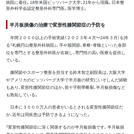
病院に着任。18年米国ピッツバーグ大学、21年から現職。日本整
形外科学会認定整形外科専門医。医学博士。
半月板損傷の治療で変形性膝関節症の予防を
年間２０００以上の手術実績（２０２３年４月〜24年３月）を誇
る「札幌円山整形外科病院」。手や股関節、脊椎・脊髄といった各部
位を専門とする整形外科医が在籍し、専門性の高い医療を提供し
ている。
膝関節やスポーツ整形を担当する鈴木智之副院長は、大阪大学
やアメリカのピッツバーグ大学で半月板の研究にいそしんだ経験
もあり、変形性膝関節症のほか、前十字靭帯断裂、半月板損傷など
も熟知している。
日本に３０００万人の患者がいるとされる変形性膝関節症だ
が、近年は同疾患は予防できるようになった。
「変形性膝関節症に深く関係するのが半月板損傷です。半月板損