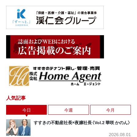
人気記事
今日
今週
今月
すすきの不動産社長×夜嬢社長〈Vol.2 華咲 かのん〉
2026.08.01