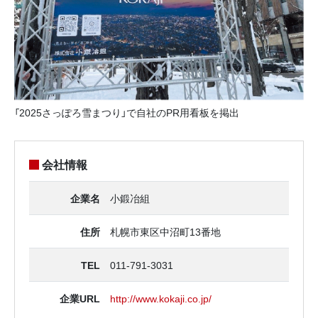
「2025さっぽろ雪まつり」で自社のPR用看板を掲出
会社情報
企業名
小鍛冶組
住所
札幌市東区中沼町13番地
TEL
011-791-3031
企業URL
http://www.kokaji.co.jp/