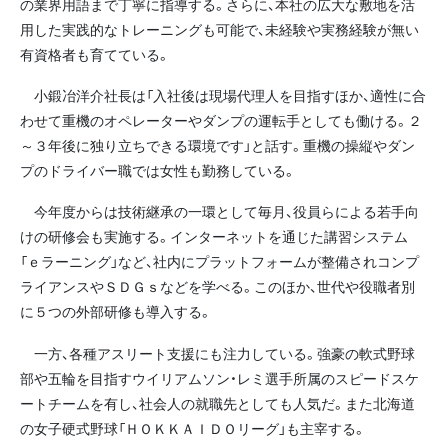
の業界用語まで丁寧に指導する。さらに、本社の広大な敷地を活
用した実践的なトレーニングも可能で、未経験や実務経験が無い
有資格者も育てている。
小鍛冶洋介社長は「入社後は現場代理人を目指すほか、適性に合
わせて重機のオペレーターやダンプの運転手としても働ける。２
～３年後に独り立ちできる環境です」と話す。重機の操縦やダン
プのドライバー職では女性も勤務している。
今年度からは技術継承の一環として毎月、役員らによる若手向
けの研修会も実施する。インターネットを通じた講習システム
「ｅラーニング」など、社内にプラットフォームが整備されコンプ
ライアンスやＳＤＧｓなどを学べる。このほか、世代や役職者別
に５つの外部研修も導入する。
一方、各種アスリート支援にも注力している。強豪の軟式野球
部や五輪を目指すウイリアムソン・レミ選手所属のスピードスケ
ートチームを有し、社会人の就職先としても人気だ。また北海道
の女子硬式野球「ＨＯＫＫＡＩＤＯリーグ」も主宰する。