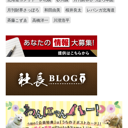
月刊財界さっぽろ
和田由美
桜井良太
レバンガ北海道
斉藤こずゑ
高橋洋一
川澄浩平