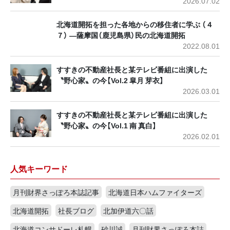
2026.07.02
北海道開拓を担った各地からの移住者に学ぶ （４
７） ―薩摩国（鹿児島県）民の北海道開拓
2022.08.01
すすきの不動産社長と某テレビ番組に出演した
〝野心家〟の今【Vol.2 皐月 芽衣】
2026.03.01
すすきの不動産社長と某テレビ番組に出演した
〝野心家〟の今【Vol.1 南 真白】
2026.02.01
人気キーワード
月刊財界さっぽろ本誌記事
北海道日本ハムファイターズ
北海道開拓
社長ブログ
北加伊道六〇話
北海道コンサドーレ札幌
砂川誠
月刊財界さっぽろ本誌