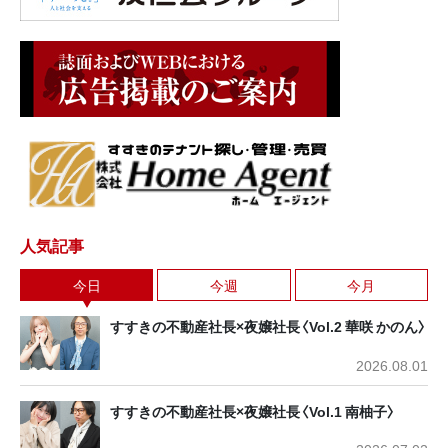
人気記事
今日
今週
今月
すすきの不動産社長×夜嬢社長〈Vol.2 華咲 かのん〉
2026.08.01
すすきの不動産社長×夜嬢社長〈Vol.1 南柚子〉