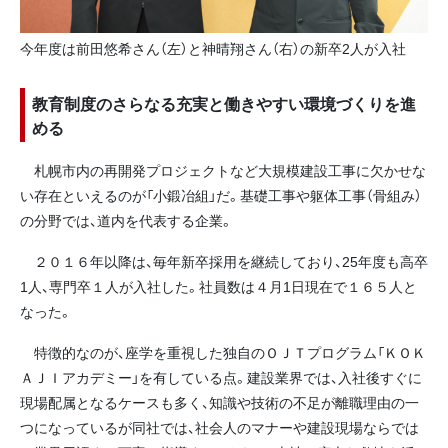
今年度は前田悠希さん（左）と神晴翔さん（右）の新卒2人が入社
教育制度のさらなる充実と働きやすい環境づくりを進
める
札幌市内の再開発プロジェクトなど大規模建設工事に欠かせな
い存在といえるのが「小鍛冶組」だ。基礎工事や躯体工事（骨組み）
の分野では、道内を代表する企業。
２０１６年以降は、毎年新卒採用を継続しており、25年度も高卒
1人、専門卒１人が入社した。社員数は４月1日現在で１６５人と
なった。
特徴的なのが、座学を重視した独自のＯＪＴプログラム「ＫＯＫ
ＡＪＩアカデミー」を有している点。建設業界では、入社後すぐに
現場配属となるケースも多く、知識や技術の不足が離職理由の一
つになっているが同社では、社会人のマナーや建設現場ならでは