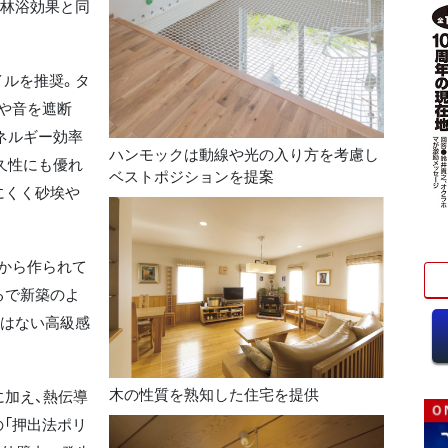
森林浴効果と同
ルを推奨。タ
や音を遮断
ネルギー効率
ハンモックは動線や光の入り方を考慮し
久性にも優れ
ベストポジションを提案
にくく砂埃や
から作られて
るで新築のよ
にはない高級感
木の性質を熟知した住宅を提供
加え、熱伝導
「押出法ポリ