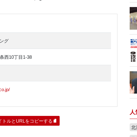
ング
西10丁目1-38
o.jp/
人
イトルとURLをコピーする
北