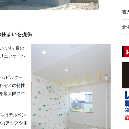
観
北
の住まいを提供
います。目の
、「エフケーハ
ムビルダー。
れぞれの特性
を最大限に生
らはテルペン
中力アップや睡