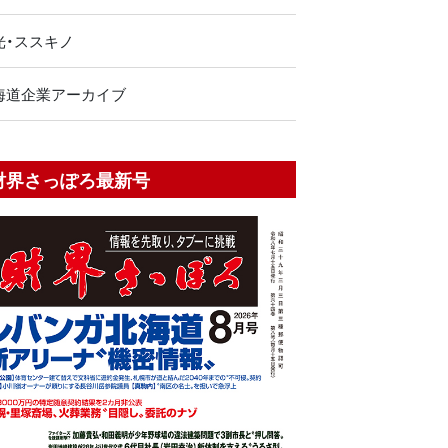
光・ススキノ
海道企業アーカイブ
財界さっぽろ最新号