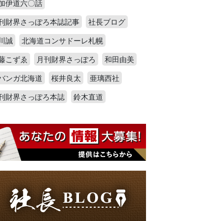
加伊道六〇話
刊財界さっぽろ本誌記事
社長ブログ
川誠
北海道コンサドーレ札幌
藤こずゑ
月刊財界さっぽろ
和田由美
バンガ北海道
桜井良太
亜璃西社
刊財界さっぽろ本誌
鈴木直道