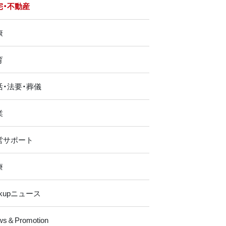
宅・不動産
康
育
活・法要・葬儀
業
営サポート
療
ckupニュース
ws＆Promotion