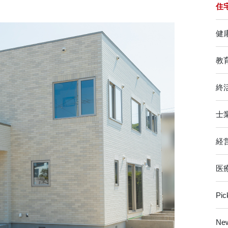
住
健
教
終
士
経
医
Pi
Ne