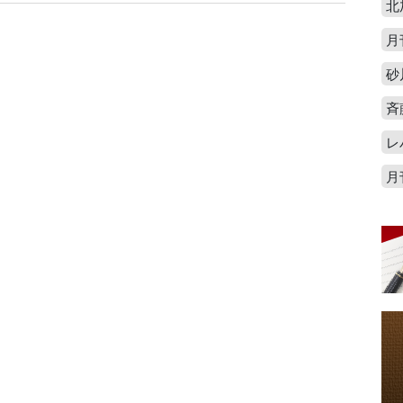
北
月
砂
斉
レ
月