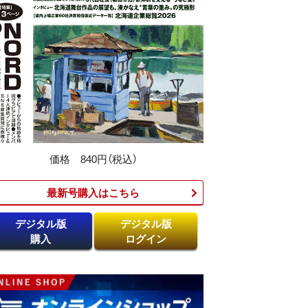
価格 840円（税込）
最新号購入はこちら​
デジタル版
デジタル版
購入
ログイン