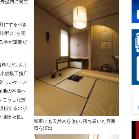
、外壁内に発生
料にするべき
「技術力」を意
る事が重要だ
展料など、さま
。小規模工務店
乏しいケース
産地の本場へ
。こうした技
提供するのが
と藤田社長。
和室にも天然木を使い、落ち着いた雰囲
気を演出