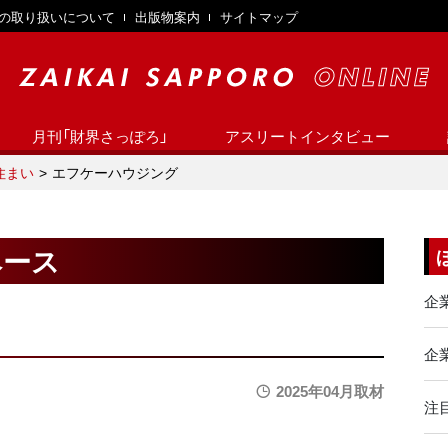
の取り扱いについて
出版物案内
サイトマップ
月刊「財界さっぽろ」
アスリートインタビュー
住まい
エフケーハウジング
ベース
企
企業
2025年04月取材
注