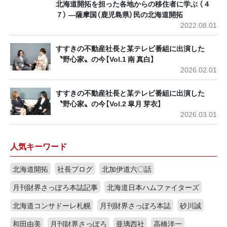
北海道開拓を担った各地からの移住者に学ぶ （４
７） ―薩摩国（鹿児島県）民の北海道開拓
2022.08.01
すすきの不動産社長と某テレビ番組に出演した
〝野心家〟の今【Vol.1 南 真白】
2026.02.01
すすきの不動産社長と某テレビ番組に出演した
〝野心家〟の今【Vol.2 皐月 芽衣】
2026.03.01
人気キーワード
北海道開拓
社長ブログ
北加伊道六〇話
月刊財界さっぽろ本誌記事
北海道日本ハムファイターズ
北海道コンサドーレ札幌
月刊財界さっぽろ本誌
砂川誠
和田由美
月刊財界さっぽろ
亜璃西社
高橋洋一