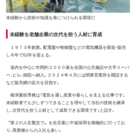
未経験から技術や知識を身につけられる環境だ
未経験を老舗企業の次代を担う人材に育成
１９７３年創業。配電盤や制御盤などの電気機器を製造・販売
し今年で52年を迎える。
道内を中心に年間約２０００基を全国の公共施設や大手スーパ
ー、ビル、病院へ納入。２０２４年４月には関東営業所を開設する
など販売網の拡大を目指す。
根津夏枝専務は「電気を通し産業や暮らしを支える仕事です。
未経験者でも少しずつできることを増やして当社の技術を継承
し、次世代を担う人材として成長できる環境です」と話す。
〝第２の人生繁忠で〟を合言葉に中途採用を積極的に行ってお
り、異業種からの入社も多い。