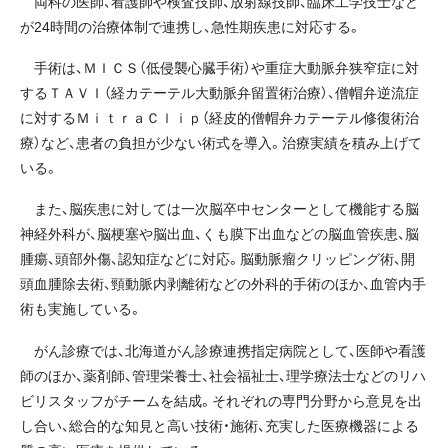
両科の医師、看護師や検査技師、放射線技師、臨床工学技士など
が24時間の治療体制で連携し、急性期疾患に対応する。
手術は、ＭＩＣＳ（低侵襲心臓手術）や重症大動脈弁狭窄症に対
するＴＡＶＩ（経カテーテル大動脈弁留置術治療）、僧帽弁逆流症
に対するＭｉｔｒａＣｌｉｐ（経皮的僧帽弁カテーテル修復術治
療）など、患者の負担が少ない術式を導入。治療実績を積み上げて
いる。
また、脳疾患に対しては一次脳卒中センターとして機能する脳
神経外科が、脳梗塞や脳出血、くも膜下出血などの脳血管疾患、脳
腫瘍、頭部外傷、認知症などに対応。脳動脈瘤クリッピング術、開
頭血腫除去術、頸動脈内剥離術などの外科的手術のほか、血管内手
術も実施している。
がん診療では、北海道がん診療連携指定病院として、医師や看護
師のほか、薬剤師、管理栄養士、社会福祉士、理学療法士などのリハ
ビリスタッフがチームを結成。それぞれの専門分野から意見を出
し合い、総合的な知見と高い技術・施術、充実した医療機器による