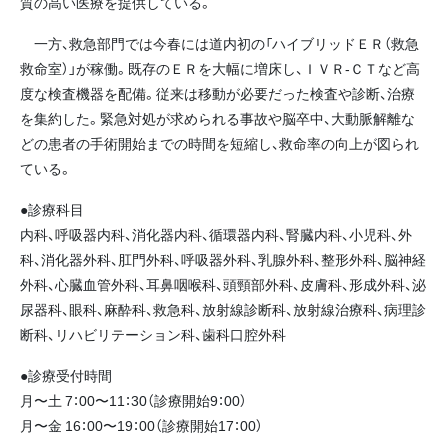
質の高い医療を提供している。
一方、救急部門では今春には道内初の「ハイブリッドＥＲ（救急
救命室）」が稼働。既存のＥＲを大幅に増床し、ＩＶＲ‐ＣＴなど高
度な検査機器を配備。従来は移動が必要だった検査や診断、治療
を集約した。緊急対処が求められる事故や脳卒中、大動脈解離な
どの患者の手術開始までの時間を短縮し、救命率の向上が図られ
ている。
●診療科目
内科、呼吸器内科、消化器内科、循環器内科、腎臓内科、小児科、外
科、消化器外科、肛門外科、呼吸器外科、乳腺外科、整形外科、脳神経
外科、心臓血管外科、耳鼻咽喉科、頭頸部外科、皮膚科、形成外科、泌
尿器科、眼科、麻酔科、救急科、放射線診断科、放射線治療科、病理診
断科、リハビリテーション科、歯科口腔外科
●診療受付時間
月〜土 7：00〜11：30（診療開始9：00）
月〜金 16：00〜19：00（診療開始17：00）