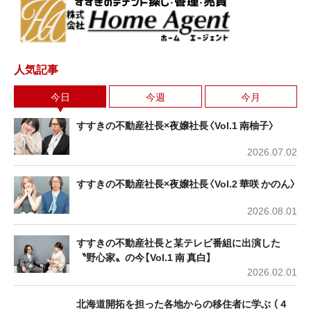
人気記事
今日
今週
今月
すすきの不動産社長×夜嬢社長〈Vol.1 南柚子〉
2026.07.02
すすきの不動産社長×夜嬢社長〈Vol.2 華咲 かのん〉
2026.08.01
すすきの不動産社長と某テレビ番組に出演した
〝野心家〟の今【Vol.1 南 真白】
2026.02.01
北海道開拓を担った各地からの移住者に学ぶ （４