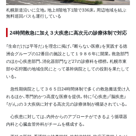
札幌新道沿いに立地。地上8階地下1階で336床。周辺地域を結ぶ
無料巡回バスも運行している
24時間救急に加え３大疾患に高次元の診療体制で対応
「生命だけは平等だ」を理念に掲げ、「断らない医療」を実践する徳
洲会グループの12番目の施設として１９８６年に開業。救急部門
のほか心疾患部門、消化器部門など27の診療科を標榜。札幌市東
部や石狩圏の地域住民にとって基幹病院としての役割を果たして
いる。
急性期病院として３６５日24時間体制で多くの救急搬送受け入
れるほか、専門的かつ高度な医療を提供。特に「心疾患」「脳疾患」
「がん」の３大疾病に対する高次元の診療体制が構築されている。
心疾患に対しては、内外からのアプローチができるよう循環器
内科と心臓血管外科がチームを構成する。