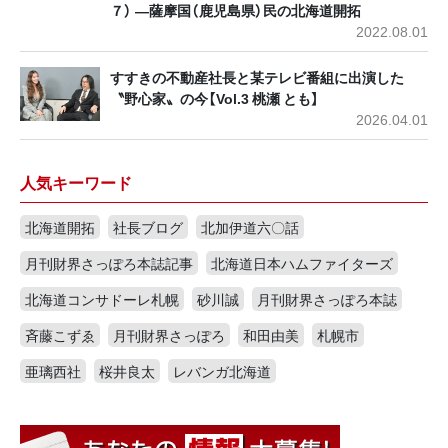
７） ―薩摩国（鹿児島県）民の北海道開拓
2022.08.01
すすきの不動産社長と某テレビ番組に出演した
〝野心家〟の今【Vol.3 桃瀬 とも】
2026.04.01
人気キーワード
北海道開拓
社長ブログ
北加伊道六〇話
月刊財界さっぽろ本誌記事
北海道日本ハムファイターズ
北海道コンサドーレ札幌
砂川誠
月刊財界さっぽろ本誌
斉藤こずゑ
月刊財界さっぽろ
和田由美
札幌市
亜璃西社
桜井良太
レバンガ北海道