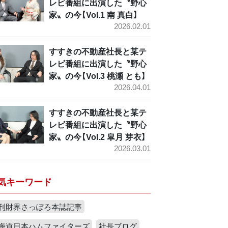
レビ番組に出演した〝野心
家〟の今【Vol.1 南 真白】
2026.02.01
すすきの不動産社長と某テ
レビ番組に出演した〝野心
家〟の今【Vol.3 桃瀬 とも】
2026.04.01
すすきの不動産社長と某テ
レビ番組に出演した〝野心
家〟の今【Vol.2 皐月 芽衣】
2026.03.01
気キーワード
刊財界さっぽろ本誌記事
海道日本ハムファイターズ
社長ブログ