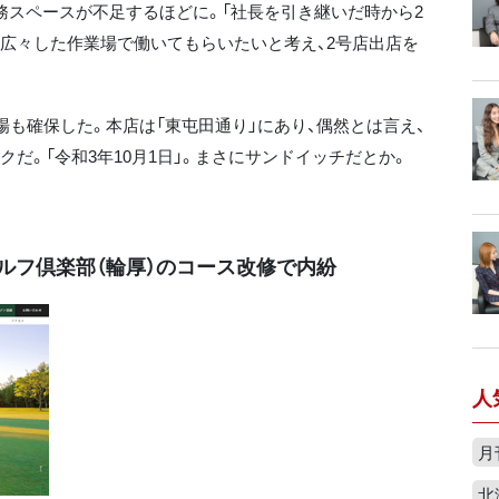
務スペースが不足するほどに。「社長を引き継いだ時から2
広々した作業場で働いてもらいたいと考え、2号店出店を
場も確保した。本店は「東屯田通り」にあり、偶然とは言え、
だ。「令和3年10月1日」。まさにサンドイッチだとか。
ルフ倶楽部（輪厚）のコース改修で内紛
人
月
北