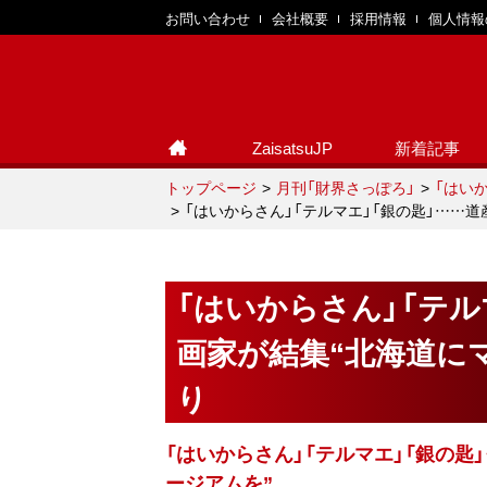
お問い合わせ
会社概要
採用情報
個人情報
ZaisatsuJP
新着記事
トップページ
月刊「財界さっぽろ」
「はい
「はいからさん」「テルマエ」「銀の匙」……
「はいからさん」「テル
画家が結集“北海道に
り
「はいからさん」「テルマエ」「銀の
ージアムを”