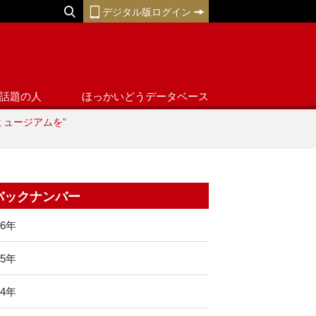
デジタル版ログイン
話題の人
ほっかいどうデータベース
ミュージアムを”
バックナンバー
26年
25年
24年