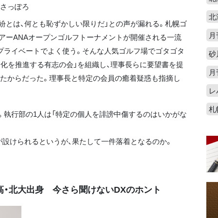
界さっぽろ
北
とは、何とも恥ずかしい限りだ」との声が漏れる。札幌ゴ
月
アーANAオープンゴルフトーナメントが開催される一流
プライベートでよく使う。そんな人気ゴルフ場でゴタゴタ
砂
全化を推進する有志の会」を組織し、理事長らに要望書を提
月
いたからだった。理事長と特定の会員の癒着疑惑も指摘し
レ
札
執行部の1人は「特定の個人を誹謗中傷するのはいかがな
設けられるというが、果たして一件落着となるのか。
高・北大出身 今さら聞けないDXのホント