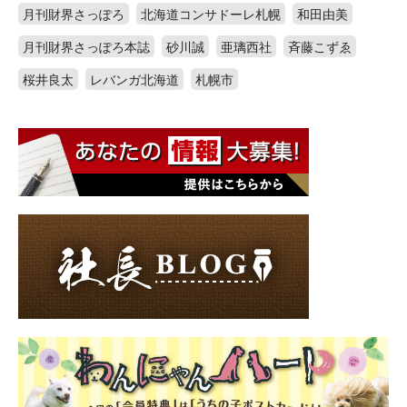
月刊財界さっぽろ
北海道コンサドーレ札幌
和田由美
月刊財界さっぽろ本誌
砂川誠
亜璃西社
斉藤こずゑ
桜井良太
レバンガ北海道
札幌市