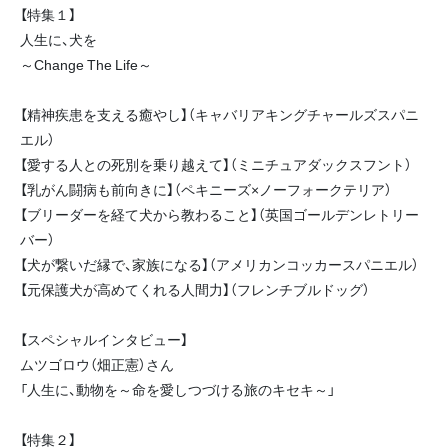
【特集１】
人生に、犬を
～Change The Life～
【精神疾患を支える癒やし】（キャバリアキングチャールズスパニ
エル）
【愛する人との死別を乗り越えて】（ミニチュアダックスフント）
【乳がん闘病も前向きに】（ペキニーズ×ノーフォークテリア）
【ブリーダーを経て犬から教わること】（英国ゴールデンレトリー
バー）
【犬が繋いだ縁で、家族になる】（アメリカンコッカースパニエル）
【元保護犬が高めてくれる人間力】（フレンチブルドッグ）
【スペシャルインタビュー】
ムツゴロウ（畑正憲）さん
「人生に、動物を～命を愛しつづける旅のキセキ～」
【特集２】