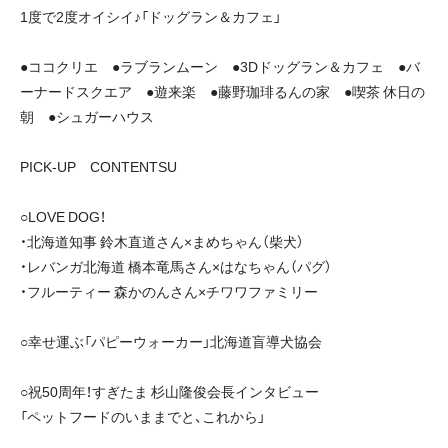
1度で2度オイシイ♪「ドッグラン＆カフェ」
●ココクリエ ●ラブランムーン ●3Dドッグラン＆カフェ ●バ
ーナードスクエア ●遊来楽 ●藤野珈琲るんの家 ●喫茶 休日の
朝 ●シュガーハウス
PICK-UP CONTENTSU
○LOVE DOG！
・北海道知事 鈴木直道さん×まめちゃん（柴犬）
・レバンガ北海道 橋本竜馬さん×はなちゃん（パグ）
・フルーティー 森かのんさん×チワワファミリー
○幸せ運ぶ「パピーウォーカー」北海道盲導犬協会
○祝50周年！すぎたま 杉山隆俊会長インタビュー
「ペットフードのいままでと、これから」