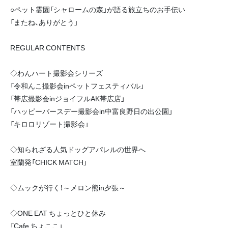
○ペット霊園「シャロームの森」が語る旅立ちのお手伝い
「またね、ありがとう」
REGULAR CONTENTS
◇わんハート撮影会シリーズ
「令和んこ撮影会inペットフェスティバル」
「帯広撮影会inジョイフルAK帯広店」
「ハッピーバースデー撮影会in中富良野日の出公園」
「キロロリゾート撮影会」
◇知られざる人気ドッグアパレルの世界へ
室蘭発「CHICK MATCH」
◇ムックが行く！～メロン熊in夕張～
◇ONE EAT ちょっとひと休み
「Cafe ちょここ」