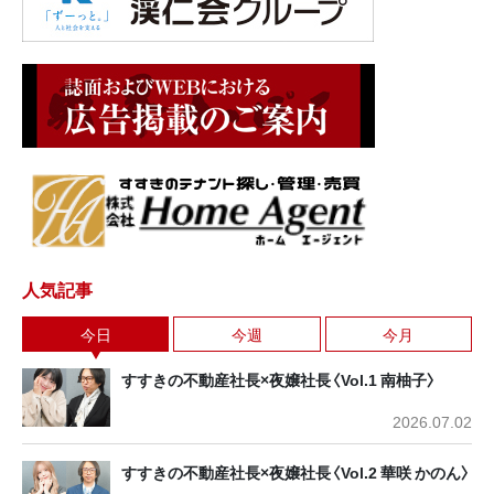
人気記事
今日
今週
今月
すすきの不動産社長×夜嬢社長〈Vol.1 南柚子〉
2026.07.02
すすきの不動産社長×夜嬢社長〈Vol.2 華咲 かのん〉