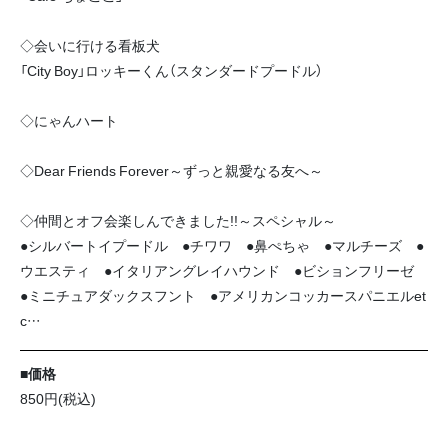
◇会いに行ける看板犬
「City Boy」ロッキーくん（スタンダードプードル）
◇にゃんハート
◇Dear Friends Forever～ずっと親愛なる友へ～
◇仲間とオフ会楽しんできました!!～スペシャル～
●シルバートイプードル ●チワワ ●鼻ぺちゃ ●マルチーズ ●
ウエスティ ●イタリアングレイハウンド ●ビションフリーゼ
●ミニチュアダックスフント ●アメリカンコッカースパニエルet
c…
■価格
850円(税込)