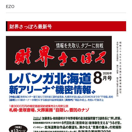
EZO
財界さっぽろ最新号