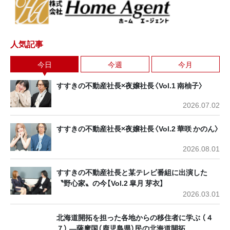
人気記事
今日
今週
今月
すすきの不動産社長×夜嬢社長〈Vol.1 南柚子〉
2026.07.02
すすきの不動産社長×夜嬢社長〈Vol.2 華咲 かのん〉
2026.08.01
すすきの不動産社長と某テレビ番組に出演した
〝野心家〟の今【Vol.2 皐月 芽衣】
2026.03.01
北海道開拓を担った各地からの移住者に学ぶ （４
７） ―薩摩国（鹿児島県）民の北海道開拓