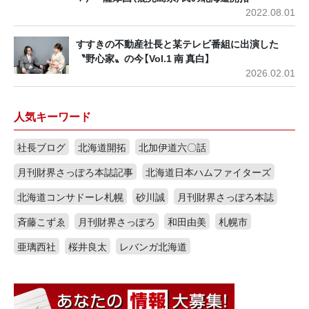
2022.08.01
すすきの不動産社長と某テレビ番組に出演した
〝野心家〟の今【Vol.1 南 真白】
2026.02.01
人気キーワード
社長ブログ
北海道開拓
北加伊道六〇話
月刊財界さっぽろ本誌記事
北海道日本ハムファイターズ
北海道コンサドーレ札幌
砂川誠
月刊財界さっぽろ本誌
斉藤こずゑ
月刊財界さっぽろ
和田由美
札幌市
亜璃西社
桜井良太
レバンガ北海道