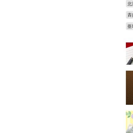
北
斉
亜