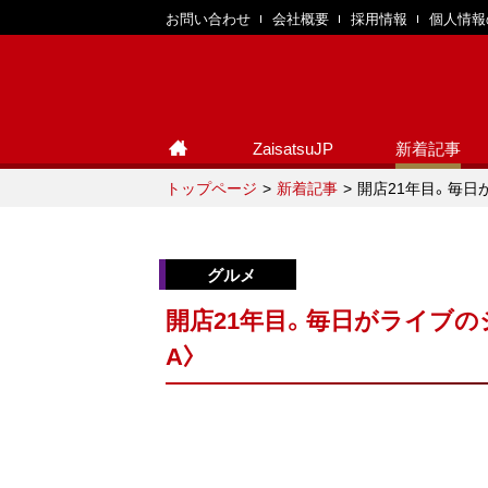
お問い合わせ
会社概要
採用情報
個人情報
ZaisatsuJP
新着記事
トップページ
新着記事
開店21年目。毎日がライ
開店21年目。毎日がライブのジャズバ
A〉