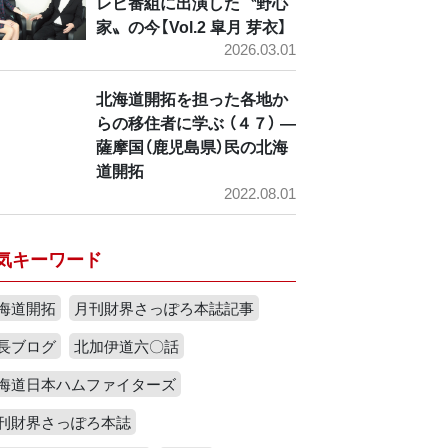
レビ番組に出演した〝野心
家〟の今【Vol.2 皐月 芽衣】
2026.03.01
北海道開拓を担った各地か
らの移住者に学ぶ （４７） ―
薩摩国（鹿児島県）民の北海
道開拓
2022.08.01
気キーワード
海道開拓
月刊財界さっぽろ本誌記事
長ブログ
北加伊道六〇話
海道日本ハムファイターズ
刊財界さっぽろ本誌