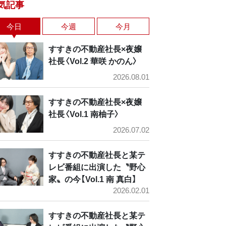
気記事
今日
今週
今月
すすきの不動産社長×夜嬢
社長〈Vol.2 華咲 かのん〉
2026.08.01
すすきの不動産社長×夜嬢
社長〈Vol.1 南柚子〉
2026.07.02
すすきの不動産社長と某テ
レビ番組に出演した〝野心
家〟の今【Vol.1 南 真白】
2026.02.01
すすきの不動産社長と某テ