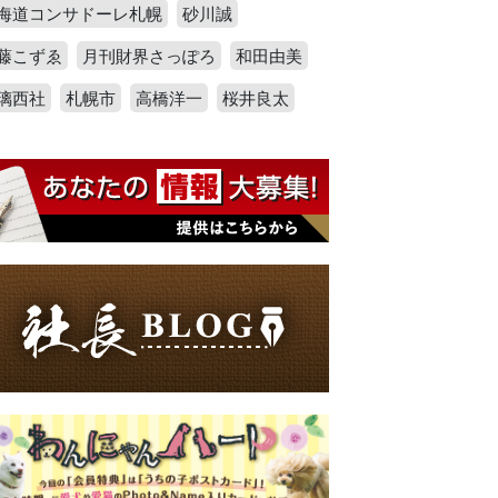
海道コンサドーレ札幌
砂川誠
藤こずゑ
月刊財界さっぽろ
和田由美
璃西社
札幌市
高橋洋一
桜井良太