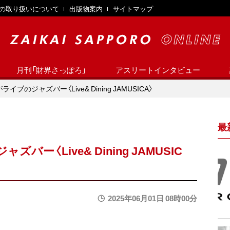
の取り扱いについて
出版物案内
サイトマップ
月刊「財界さっぽろ」
アスリートインタビュー
ブのジャズバー〈Live& Dining JAMUSICA〉
最
ー〈Live& Dining JAMUSIC
2025年06月01日 08時00分