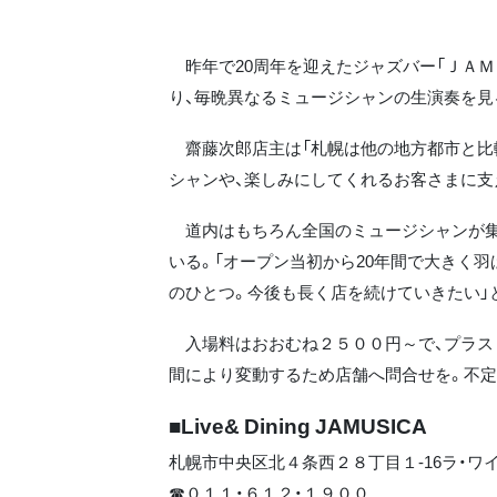
昨年で20周年を迎えたジャズバー「ＪＡＭ
り、毎晩異なるミュージシャンの生演奏を見
齋藤次郎店主は「札幌は他の地方都市と比
シャンや、楽しみにしてくれるお客さまに支
道内はもちろん全国のミュージシャンが集
いる。「オープン当初から20年間で大きく
のひとつ。今後も長く店を続けていきたい」
入場料はおおむね２５００円～で、プラス
間により変動するため店舗へ問合せを。不定
■Live& Dining JAMUSICA
札幌市中央区北４条西２８丁目１‐16ラ・ワ
☎０１１・６１２・１９００