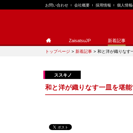
お問い合わせ
会社概要
採用情報
個人情報
ZaisatsuJP
新着記事
トップページ
新着記事
和と洋が織りなす一
和と洋が織りなす一皿を堪能で