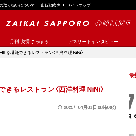
の取り扱いについて
出版物案内
サイトマップ
月刊「財界さっぽろ」
アスリートインタビュー
皿を堪能できるレストラン〈西洋料理 NiNi〉
最
きるレストラン〈西洋料理 NiNi〉
2025年04月01日 08時00分