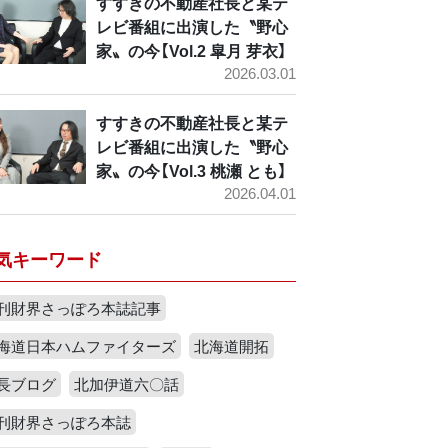
すすきの不動産社長と某テ
レビ番組に出演した〝野心
家〟の今【Vol.2 皐月 芽衣】
2026.03.01
すすきの不動産社長と某テ
レビ番組に出演した〝野心
家〟の今【Vol.3 桃瀬 とも】
2026.04.01
気キーワード
刊財界さっぽろ本誌記事
海道日本ハムファイターズ
北海道開拓
長ブログ
北加伊道六〇話
刊財界さっぽろ本誌