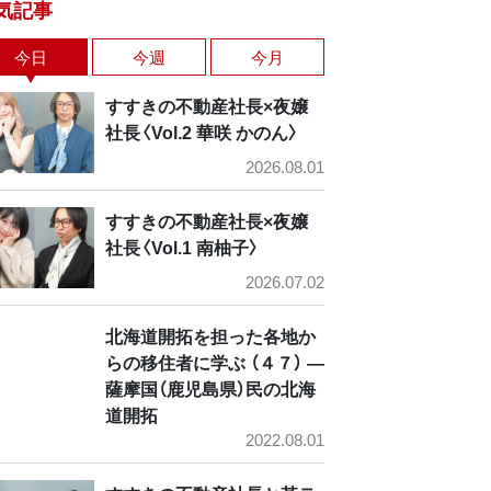
気記事
今日
今週
今月
すすきの不動産社長×夜嬢
社長〈Vol.2 華咲 かのん〉
2026.08.01
すすきの不動産社長×夜嬢
社長〈Vol.1 南柚子〉
2026.07.02
北海道開拓を担った各地か
らの移住者に学ぶ （４７） ―
薩摩国（鹿児島県）民の北海
道開拓
2022.08.01