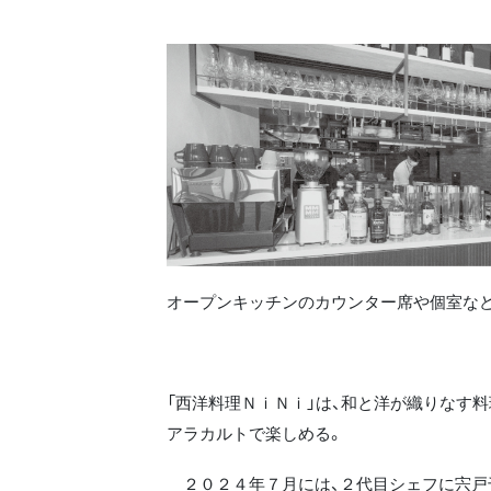
オープンキッチンのカウンター席や個室な
「西洋料理ＮｉＮｉ」は、和と洋が織りなす
アラカルトで楽しめる。
２０２４年７月には、２代目シェフに宍戸