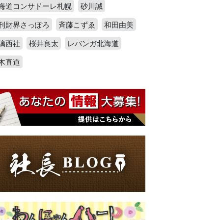
海道コンサドーレ札幌
砂川誠
刊財界さっぽろ
斉藤こずゑ
和田由美
璃西社
桜井良太
レバンガ北海道
木直道