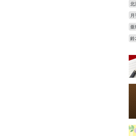
北
月
亜
鈴