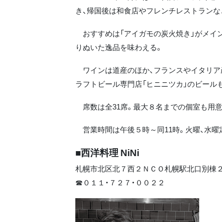
き、帰国後は和食店やフレンチレストランな
おすすめは「アイガモの炭火焼き」がメイン
りぬいた逸品を味わえる。
ワインは道産のほか、フランスやイタリア
ラフトビール専門店「ヒニニツカ」のビール
席数は全31席。最大８名までの個室も用意
営業時間は午後５時～同11時。火曜、水曜
■西洋料理 NiNi
札幌市北区北７西２ＮＣＯ札幌駅北口別棟
☎０１１・７２７・００２２