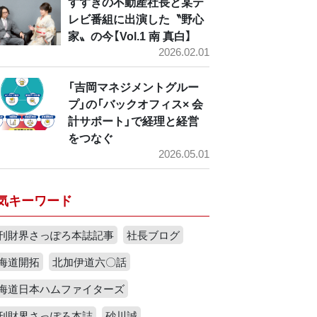
すすきの不動産社長と某テ
レビ番組に出演した〝野心
家〟の今【Vol.1 南 真白】
2026.02.01
「吉岡マネジメントグルー
プ」の「バックオフィス× 会
計サポート」で経理と経営
をつなぐ
2026.05.01
気キーワード
刊財界さっぽろ本誌記事
社長ブログ
海道開拓
北加伊道六〇話
海道日本ハムファイターズ
刊財界さっぽろ本誌
砂川誠