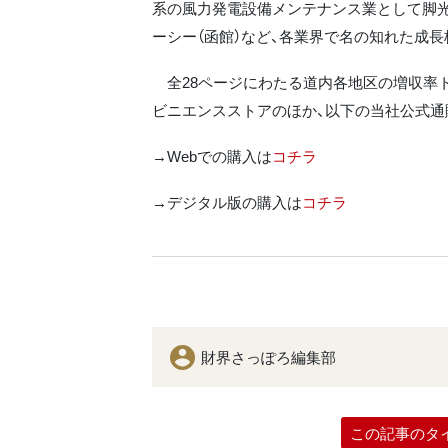
系の風力発電設備メンテナンス業として脚光
ーシー（函館）など、各業界で名の知れた成
全28ページにわたる道内各地区の増収率ト
ビニエンスストアのほか、以下の当社公式通
→Webでの購入は
コチラ
→デジタル版の購入は
コチラ
財界さっぽろ編集部
この記事のタ