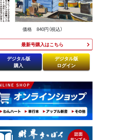
価格 840円（税込）
最新号購入はこちら​
デジタル版
デジタル版
購入
ログイン