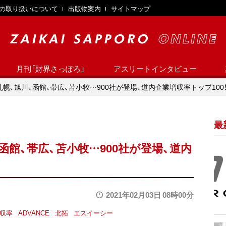
の取り扱いについて
出版物案内
サイトマップ
月刊「財界さっぽろ」
アスリートインタビュー
札幌、旭川、函館、帯広、苫小牧…900社が登場、道内企業増収率トップ100
最
函館、帯広、苫小牧…900社が登場、道内
2021年02月03日 08時00分
収率
ADVANCE
北拓
エスイーシー