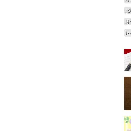
北
月
レ