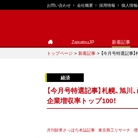
お問い合わせ
会社概要
採用情報
個人情報
ZaisatsuJP
新着記事
トップページ
新着記事
【今月号特選記事】
【今月号特選記事】札幌、旭川、
企業増収率トップ100！
月刊財界さっぽろ本誌記事
東京商工リサーチ
増