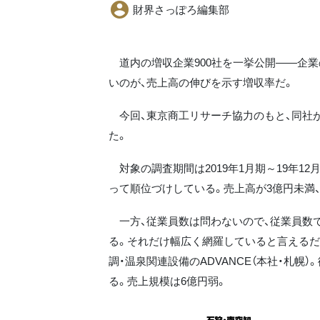
財界さっぽろ編集部
道内の増収企業900社を一挙公開――企業
いのが、売上高の伸びを示す増収率だ。
今回、東京商工リサーチ協力のもと、同社が
た。
対象の調査期間は2019年1月期～19年1
って順位づけしている。売上高が3億円未満
一方、従業員数は問わないので、従業員数
る。それだけ幅広く網羅していると言えるだ
調・温泉関連設備のADVANCE（本社・札幌
る。売上規模は6億円弱。