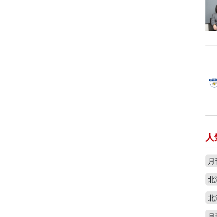
人
月
北
北
月