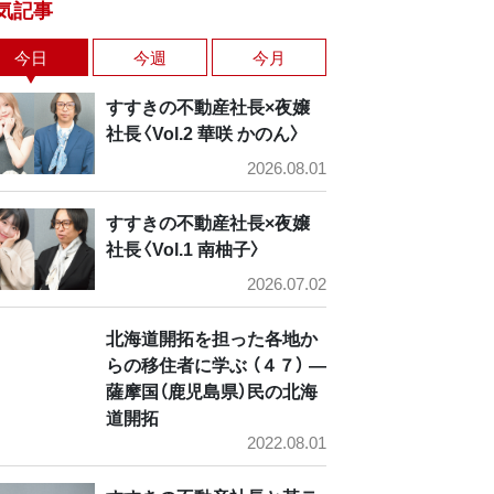
気記事
今日
今週
今月
すすきの不動産社長×夜嬢
社長〈Vol.2 華咲 かのん〉
2026.08.01
すすきの不動産社長×夜嬢
社長〈Vol.1 南柚子〉
2026.07.02
北海道開拓を担った各地か
らの移住者に学ぶ （４７） ―
薩摩国（鹿児島県）民の北海
道開拓
2022.08.01