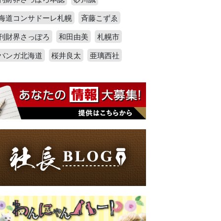
海道コンサドーレ札幌
斉藤こずゑ
刊財界さっぽろ
和田由美
札幌市
バンガ北海道
桜井良太
亜璃西社