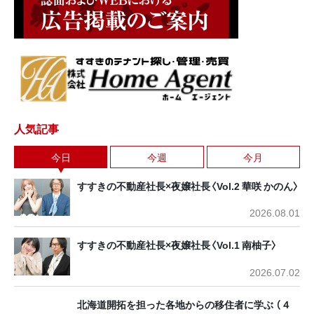
人気記事
今日
今週
今月
すすきの不動産社長×夜嬢社長〈Vol.2 華咲 かのん〉
2026.08.01
すすきの不動産社長×夜嬢社長〈Vol.1 南柚子〉
2026.07.02
北海道開拓を担った各地からの移住者に学ぶ （４