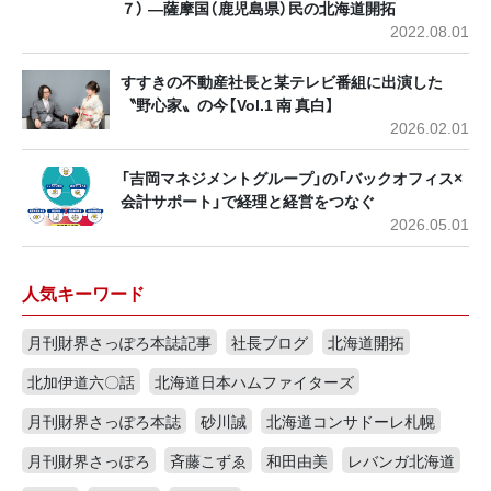
７） ―薩摩国（鹿児島県）民の北海道開拓
2022.08.01
すすきの不動産社長と某テレビ番組に出演した
〝野心家〟の今【Vol.1 南 真白】
2026.02.01
「吉岡マネジメントグループ」の「バックオフィス×
会計サポート」で経理と経営をつなぐ
2026.05.01
人気キーワード
月刊財界さっぽろ本誌記事
社長ブログ
北海道開拓
北加伊道六〇話
北海道日本ハムファイターズ
月刊財界さっぽろ本誌
砂川誠
北海道コンサドーレ札幌
月刊財界さっぽろ
斉藤こずゑ
和田由美
レバンガ北海道