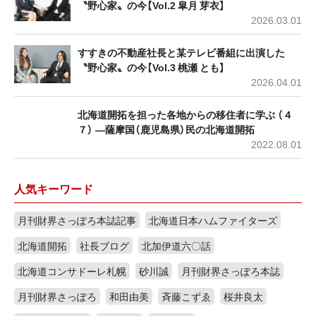
〝野心家〟の今【Vol.2 皐月 芽衣】
2026.03.01
すすきの不動産社長と某テレビ番組に出演した
〝野心家〟の今【Vol.3 桃瀬 とも】
2026.04.01
北海道開拓を担った各地からの移住者に学ぶ （４
７） ―薩摩国（鹿児島県）民の北海道開拓
2022.08.01
人気キーワード
月刊財界さっぽろ本誌記事
北海道日本ハムファイターズ
北海道開拓
社長ブログ
北加伊道六〇話
北海道コンサドーレ札幌
砂川誠
月刊財界さっぽろ本誌
月刊財界さっぽろ
和田由美
斉藤こずゑ
桜井良太