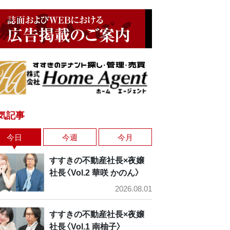
気記事
今日
今週
今月
すすきの不動産社長×夜嬢
社長〈Vol.2 華咲 かのん〉
2026.08.01
すすきの不動産社長×夜嬢
社長〈Vol.1 南柚子〉