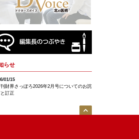
知らせ
6/01/15
刊財界さっぽろ2026年2月号についてのお詫
びと訂正