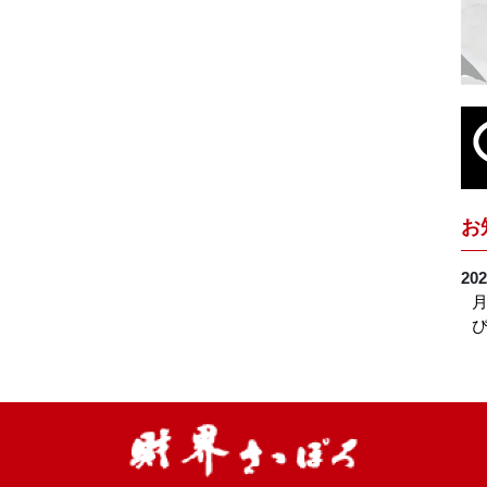
お
202
月