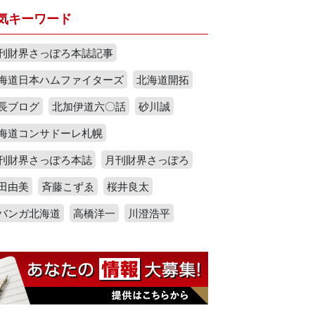
気キーワード
刊財界さっぽろ本誌記事
海道日本ハムファイターズ
北海道開拓
長ブログ
北加伊道六〇話
砂川誠
海道コンサドーレ札幌
刊財界さっぽろ本誌
月刊財界さっぽろ
田由美
斉藤こずゑ
桜井良太
バンガ北海道
高橋洋一
川澄浩平