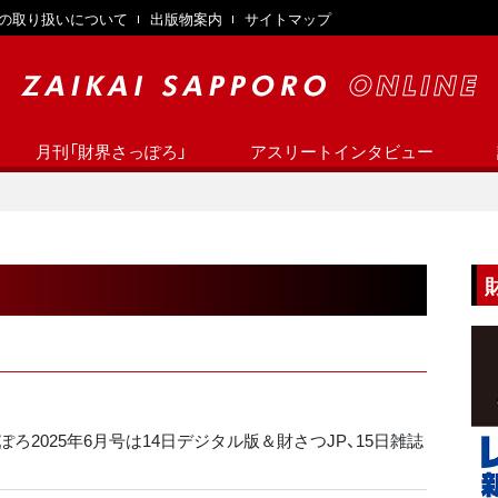
の取り扱いについて
出版物案内
サイトマップ
月刊「財界さっぽろ」
アスリートインタビュー
ろ2025年6月号は14日デジタル版＆財さつJP、15日雑誌