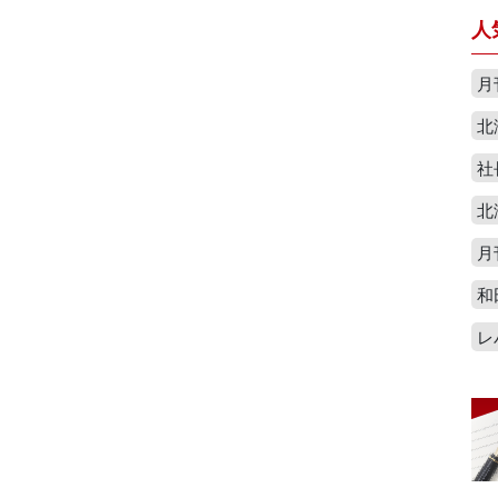
人
月
北
社
北
月
和
レ