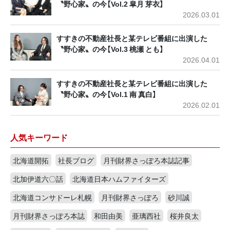
〝野心家〟の今【Vol.2 皐月 芽衣】
2026.03.01
すすきの不動産社長と某テレビ番組に出演した
〝野心家〟の今【Vol.3 桃瀬 とも】
2026.04.01
すすきの不動産社長と某テレビ番組に出演した
〝野心家〟の今【Vol.1 南 真白】
2026.02.01
人気キーワード
北海道開拓
社長ブログ
月刊財界さっぽろ本誌記事
北加伊道六〇話
北海道日本ハムファイターズ
北海道コンサドーレ札幌
月刊財界さっぽろ
砂川誠
月刊財界さっぽろ本誌
和田由美
亜璃西社
桜井良太