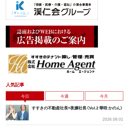
人気記事
今日
今週
今月
すすきの不動産社長×夜嬢社長〈Vol.2 華咲 かのん〉
2026.08.01