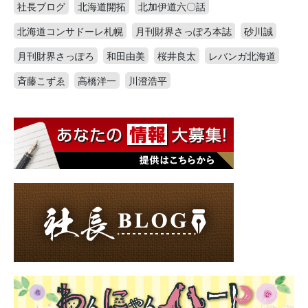
社長ブログ
北海道開拓
北加伊道六〇話
北海道コンサドーレ札幌
月刊財界さっぽろ本誌
砂川誠
月刊財界さっぽろ
和田由美
桜井良太
レバンガ北海道
斉藤こずゑ
高橋洋一
川澄浩平