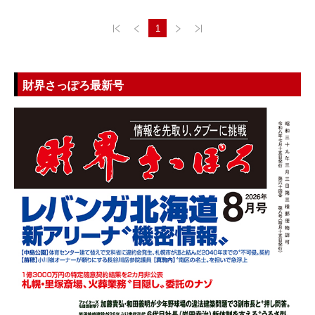
1
財界さっぽろ最新号