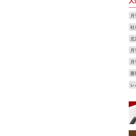
人
月
社
北
月
月
亜
レ