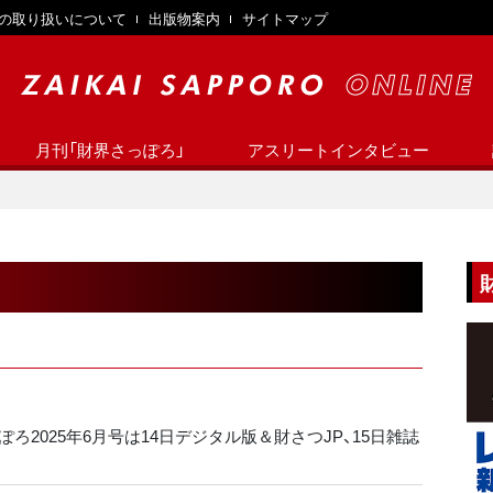
の取り扱いについて
出版物案内
サイトマップ
月刊「財界さっぽろ」
アスリートインタビュー
ろ2025年6月号は14日デジタル版＆財さつJP、15日雑誌