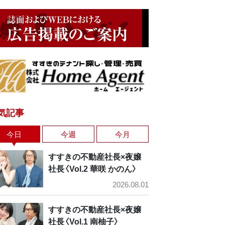
気記事
今日
今週
今月
すすきの不動産社長×夜嬢
社長〈Vol.2 華咲 かのん〉
2026.08.01
すすきの不動産社長×夜嬢
社長〈Vol.1 南柚子〉