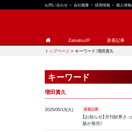
お問い合わせ
会社概要
採用情報
個人情報
ZaisatsuJP
新着記事
トップページ
キーワード：増田貴久
キーワード
増田貴久
2025/05/13(火)
新着記事
【お知らせ】月刊財界さっぽ
版が発売！