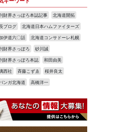
気キーワード
刊財界さっぽろ本誌記事
北海道開拓
長ブログ
北海道日本ハムファイターズ
加伊道六〇話
北海道コンサドーレ札幌
刊財界さっぽろ
砂川誠
刊財界さっぽろ本誌
和田由美
璃西社
斉藤こずゑ
桜井良太
バンガ北海道
高橋洋一