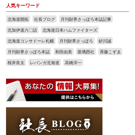
人気キーワード
北海道開拓
社長ブログ
月刊財界さっぽろ本誌記事
北加伊道六〇話
北海道日本ハムファイターズ
北海道コンサドーレ札幌
月刊財界さっぽろ
砂川誠
月刊財界さっぽろ本誌
和田由美
亜璃西社
斉藤こずゑ
桜井良太
レバンガ北海道
高橋洋一