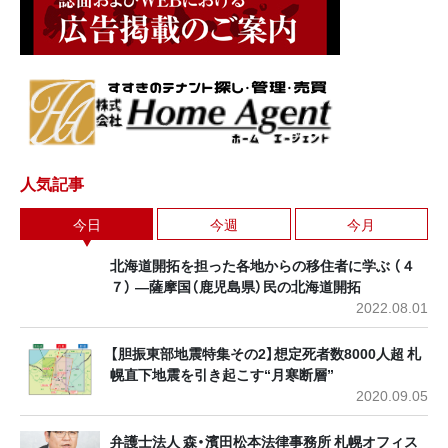
人気記事
今日
今週
今月
北海道開拓を担った各地からの移住者に学ぶ （４
７） ―薩摩国（鹿児島県）民の北海道開拓
2022.08.01
【胆振東部地震特集その2】想定死者数8000人超 札
幌直下地震を引き起こす“月寒断層”
2020.09.05
弁護士法人 森・濱田松本法律事務所 札幌オフィス