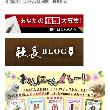
亜璃西社
レバンガ北海道
桜井良太