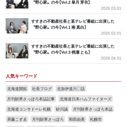
〝野心家〟の今【Vol.2 皐月 芽衣】
2026.03.01
すすきの不動産社長と某テレビ番組に出演した
〝野心家〟の今【Vol.1 南 真白】
2026.02.01
すすきの不動産社長と某テレビ番組に出演した
〝野心家〟の今【Vol.3 桃瀬 とも】
2026.04.01
人気キーワード
北海道開拓
社長ブログ
北加伊道六〇話
月刊財界さっぽろ本誌記事
北海道日本ハムファイターズ
北海道コンサドーレ札幌
砂川誠
月刊財界さっぽろ本誌
斉藤こずゑ
月刊財界さっぽろ
和田由美
札幌市