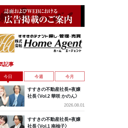
気記事
今日
今週
今月
すすきの不動産社長×夜嬢
社長〈Vol.2 華咲 かのん〉
2026.08.01
すすきの不動産社長×夜嬢
社長〈Vol.1 南柚子〉