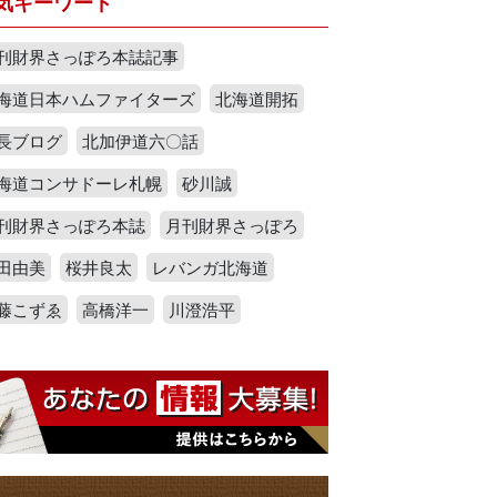
気キーワード
刊財界さっぽろ本誌記事
海道日本ハムファイターズ
北海道開拓
長ブログ
北加伊道六〇話
海道コンサドーレ札幌
砂川誠
刊財界さっぽろ本誌
月刊財界さっぽろ
田由美
桜井良太
レバンガ北海道
藤こずゑ
高橋洋一
川澄浩平