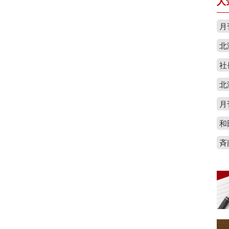
人
月
北
社
北
月
和
斉