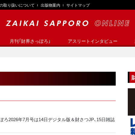
の取り扱いについて
出版物案内
サイトマップ
月刊「財界さっぽろ」
アスリートインタビュー
ろ2026年7月号は14日デジタル版＆財さつJP、15日雑誌