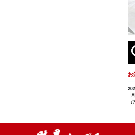
お
202
月