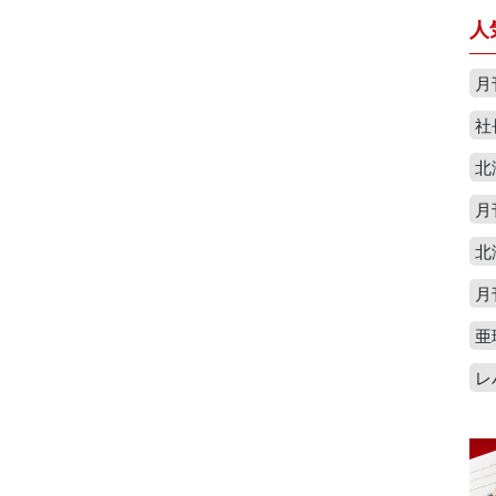
人
月
社
北
月
北
月
亜
レ