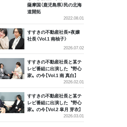
薩摩国（鹿児島県）民の北海
道開拓
2022.08.01
すすきの不動産社長×夜嬢
社長〈Vol.1 南柚子〉
2026.07.02
すすきの不動産社長と某テ
レビ番組に出演した〝野心
家〟の今【Vol.1 南 真白】
2026.02.01
すすきの不動産社長と某テ
レビ番組に出演した〝野心
家〟の今【Vol.2 皐月 芽衣】
2026.03.01