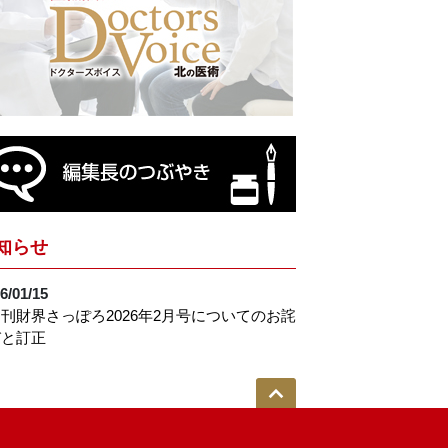
知らせ
6/01/15
刊財界さっぽろ2026年2月号についてのお詫
びと訂正