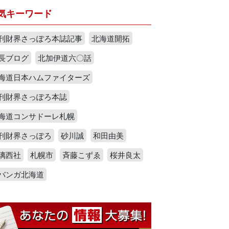
気キーワード
刊財界さっぽろ本誌記事
北海道開拓
長ブログ
北加伊道六〇話
海道日本ハムファイターズ
刊財界さっぽろ本誌
海道コンサドーレ札幌
刊財界さっぽろ
砂川誠
和田由美
璃西社
札幌市
斉藤こずゑ
桜井良太
バンガ北海道