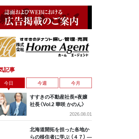
気記事
今日
今週
今月
すすきの不動産社長×夜嬢
社長〈Vol.2 華咲 かのん〉
2026.08.01
北海道開拓を担った各地か
らの移住者に学ぶ （４７） ―