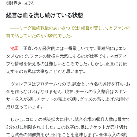
©財界さっぽろ
経営は血を流し続けている状態
――リーグ最終戦後のあいさつでは「経営が苦しい」とファンの
前で話していたのが印象的でした。
池田
正直、今が経営的には一番厳しいです。業種的にはエン
タメなので、ファンの皆様を元気にするのが仕事です。ネガティ
ブな情報を伝えるのは難しいところでした。しかし、正直にお伝
えするのも私は大事なことだと思います。
ヴォレアスはプロチームなので、試合という名の興行を打ち、お
金を作らなければなりません。現在、チームの収入割合はスポン
サー収入が6割、チケットの売上が3割、グッズの売り上げが1割で
成り立っています。
しかし、コロナの感染拡大に伴い、試合会場の収容人数は最大で
2分の1に制限されました。この数字は、仮にチケットが売り切れ
ても試合の開催費用が上回ることを意味します。全体収入の3割