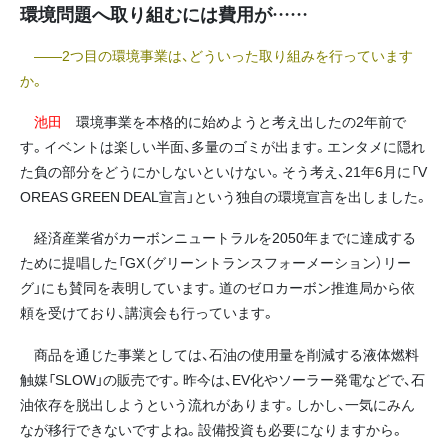
環境問題へ取り組むには費用が……
――2つ目の環境事業は、どういった取り組みを行っています
か。
池田
環境事業を本格的に始めようと考え出したの2年前で
す。イベントは楽しい半面、多量のゴミが出ます。エンタメに隠れ
た負の部分をどうにかしないといけない。そう考え、21年6月に「V
OREAS GREEN DEAL宣言」という独自の環境宣言を出しました。
経済産業省がカーボンニュートラルを2050年までに達成する
ために提唱した「GX（グリーントランスフォーメーション）リー
グ」にも賛同を表明しています。道のゼロカーボン推進局から依
頼を受けており、講演会も行っています。
商品を通じた事業としては、石油の使用量を削減する液体燃料
触媒「SLOW」の販売です。昨今は、EV化やソーラー発電などで、石
油依存を脱出しようという流れがあります。しかし、一気にみん
なが移行できないですよね。設備投資も必要になりますから。