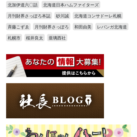
北加伊道六〇話
北海道日本ハムファイターズ
月刊財界さっぽろ本誌
砂川誠
北海道コンサドーレ札幌
斉藤こずゑ
月刊財界さっぽろ
和田由美
レバンガ北海道
札幌市
桜井良太
亜璃西社