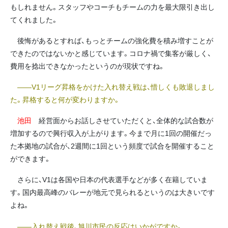
もしれません。スタッフやコーチもチームの力を最大限引き出し
てくれました。
後悔があるとすれば、もっとチームの強化費を積み増すことが
できたのではないかと感じています。コロナ禍で集客が厳しく、
費用を捻出できなかったというのが現状ですね。
――V1リーグ昇格をかけた入れ替え戦は、惜しくも敗退しまし
た。昇格すると何が変わりますか。
池田
経営面からお話しさせていただくと、全体的な試合数が
増加するので興行収入が上がります。今まで月に1回の開催だっ
た本拠地の試合が、2週間に1回という頻度で試合を開催すること
ができます。
さらに、V1は各国や日本の代表選手などが多く在籍していま
す。国内最高峰のバレーが地元で見られるというのは大きいです
よね。
――入れ替え戦後、旭川市民の反応はいかがですか。