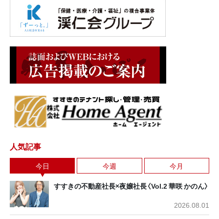
人気記事
今日
今週
今月
すすきの不動産社長×夜嬢社長〈Vol.2 華咲 かのん〉
2026.08.01