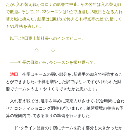
たが、入れ替え戦がコロナの影響で中止。その翌年は入れ替え戦
で敗退。そして、21-22シーズンは1位で通過し、3度目となる入れ
替え戦に挑んだ。結果は1勝1敗で終えるも得点率の差で、惜しく
もV1昇格を逃した。
以下、池田憲士郎社長へのインタビュー。
◇ ◇
――社長の目線から、今シーズンを振り返って。
池田
今季はチームの弱い部分を、新選手の加入で補強するこ
とができました。予算を増やした訳ではないですが、限られた財
源でチームをうまくやりくりできたかと思います。
入れ替え戦では、選手を早めに東京入りさせて、試合時間に合わ
せたコンディショニング調整も行いました。練習環境の整備も予
算の範囲内で、できる限りの準備を行いました。
エド・クライン監督の手腕にチームを託す部分も大きかったか