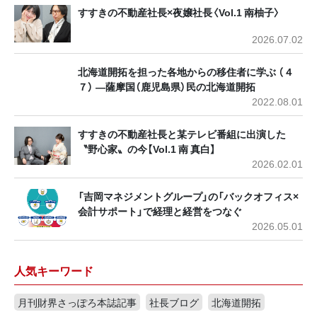
すすきの不動産社長×夜嬢社長〈Vol.1 南柚子〉
2026.07.02
北海道開拓を担った各地からの移住者に学ぶ （４
７） ―薩摩国（鹿児島県）民の北海道開拓
2022.08.01
すすきの不動産社長と某テレビ番組に出演した
〝野心家〟の今【Vol.1 南 真白】
2026.02.01
「吉岡マネジメントグループ」の「バックオフィス×
会計サポート」で経理と経営をつなぐ
2026.05.01
人気キーワード
月刊財界さっぽろ本誌記事
社長ブログ
北海道開拓