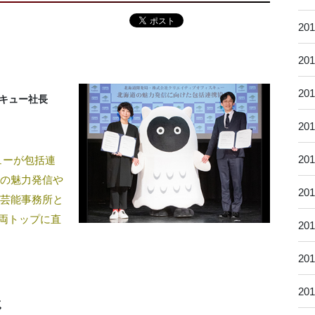
20
20
20
キュー社長
20
20
ューが包括連
道の魅力発信や
20
と芸能事務所と
両トップに直
20
20
20
じ