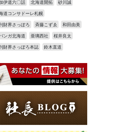
加伊道六〇話
北海道開拓
砂川誠
海道コンサドーレ札幌
刊財界さっぽろ
斉藤こずゑ
和田由美
バンガ北海道
亜璃西社
桜井良太
刊財界さっぽろ本誌
鈴木直道