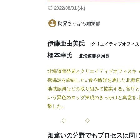
2022/08/01 (木)
財界さっぽろ編集部
伊藤亜由美氏
クリエイティブオフィス
橋本幸氏
北海道開発局長
北海道開発局とクリエイティブオフィスキ
携協定を締結した。食や観光を通じた北海
地域振興などの取り組みで協業する。官庁
いう異色のタッグ実現のきっかけと真意を、
撃した。
◇ ◇
畑違いの分野でもプロセスは同