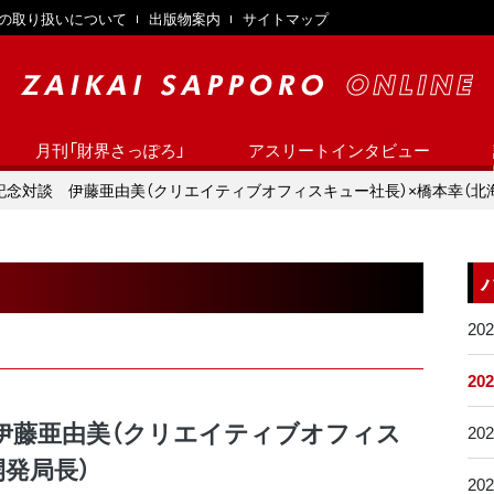
の取り扱いについて
出版物案内
サイトマップ
月刊「財界さっぽろ」
アスリートインタビュー
念対談 伊藤亜由美（クリエイティブオフィスキュー社長）×橋本幸（北
20
20
伊藤亜由美（クリエイティブオフィス
20
開発局長）
20