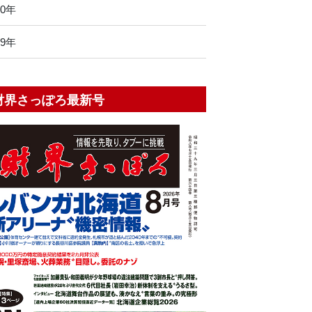
10年
09年
財界さっぽろ最新号