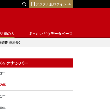
デジタル版ログイン
話題の人
ほっかいどうデータベース
海道開発局長）
バックナンバー
23年
22年
21年
20年