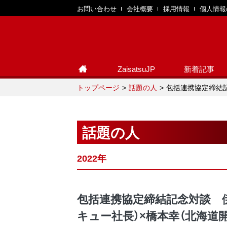
お問い合わせ
会社概要
採用情報
個人情報
ZaisatsuJP
新着記事
トップページ
話題の人
包括連携協定締結記
話題の人
2022年
包括連携協定締結記念対談 
キュー社長）×橋本幸（北海道