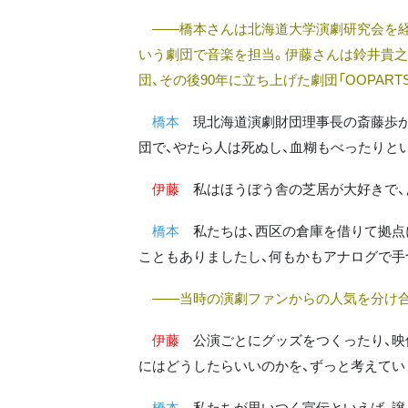
――橋本さんは北海道大学演劇研究会を経て
いう劇団で音楽を担当。伊藤さんは鈴井貴之さ
団、その後90年に立ち上げた劇団「OOPAR
橋本
現北海道演劇財団理事長の斎藤歩が
団で、やたら人は死ぬし、血糊もべったりと
伊藤
私はほうぼう舎の芝居が大好きで、
橋本
私たちは、西区の倉庫を借りて拠点
こともありましたし、何もかもアナログで手
――当時の演劇ファンからの人気を分け合
伊藤
公演ごとにグッズをつくったり、映
にはどうしたらいいのかを、ずっと考えてい
橋本
私たちが思いつく宣伝といえば、譲