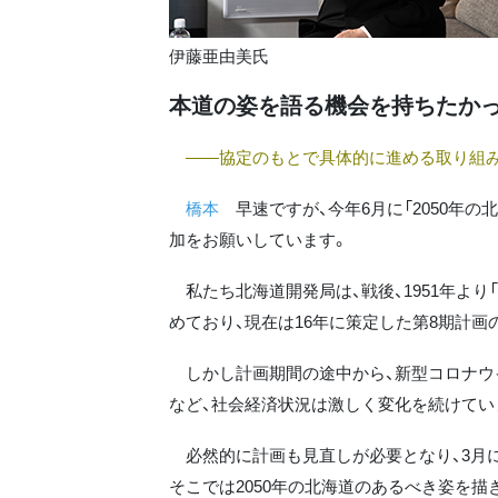
伊藤亜由美氏
本道の姿を語る機会を持ちたか
――協定のもとで具体的に進める取り組み
橋本
早速ですが、今年6月に「2050年の
加をお願いしています。
私たち北海道開発局は、戦後、1951年よ
めており、現在は16年に策定した第8期計画
しかし計画期間の途中から、新型コロナウイ
など、社会経済状況は激しく変化を続けてい
必然的に計画も見直しが必要となり、3月に
そこでは2050年の北海道のあるべき姿を