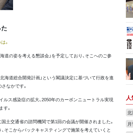
った
は。
北海道の姿を考える懇談会」を予定しており、そこへのご参
り「北海道総合開発計画」という閣議決定に基づいて行政を進
のさなかです。
人
ルス感染症の拡大、2050年のカーボンニュートラル実現
ます。
北
国土交通省の諮問機関で第1回の会議が開催されました。
月
描き、そこからバックキャスティングで施策を考えていくと