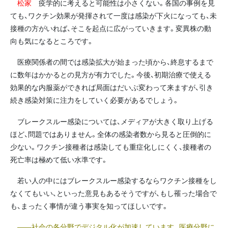
松家
疫学的に考えると可能性は小さくない。各国の事例を見
ても、ワクチン効果が発揮されて一度は感染が下火になっても、未
接種の方がいれば、そこを起点に広がっていきます。変異株の動
向も気になるところです。
医療関係者の間では感染拡大が始まった頃から、終息するまで
に数年はかかるとの見方が有力でした。今後、初期治療で使える
効果的な内服薬ができれば局面はだいぶ変わって来ますが、引き
続き感染対策に注力をしていく必要があるでしょう。
ブレークスルー感染については、メディアが大きく取り上げる
ほど、問題ではありません。全体の感染者数から見ると圧倒的に
少ない。ワクチン接種者は感染しても重症化しにくく、接種者の
死亡率は極めて低い水準です。
若い人の中にはブレークスルー感染するならワクチン接種をし
なくてもいい、といった意見もあるそうですが、もし罹った場合で
も、まったく事情が違う事実を知ってほしいです。
――社会の各分野でデジタル化が加速しています。医療分野に