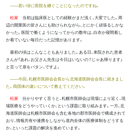
――若い頃に医院を継ぐことになったのですね。
松家
当初は臨床医としての経験がまだ浅く、大変でした。周
辺の開業医の皆さんにも助けられながら、とにかく頑張るしかな
かった。医院で働くようになってからの数年は、白衣か寝間着し
か着ていない毎日だった記憶があります。
最初の頃はこんなこともありました。ある日、来院された患者
さんが「あれ、お父さん先生は今日はいないの？じゃあ帰ります」
と言って扉をバタン、ですよ。
――今回、札幌市医師会会長から北海道医師会会長に就きまし
た。両団体の違いについて教えてください。
松家
分かりやすく言うと、札幌市医師会は現場により近く、現
場医療をどうやっていくか、という課題に取り組みます。一方、北
海道医師会は札幌市医師会も含む各地の郡市医師会で構成されて
おり、情報共有や連携をしながら道内全体の医療体制をどうする
か、といった課題の解決を進めています。