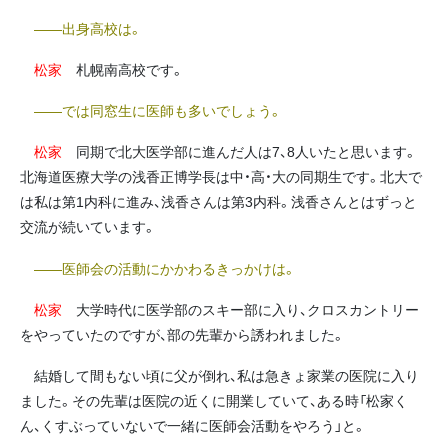
――出身高校は。
松家
札幌南高校です。
――では同窓生に医師も多いでしょう。
松家
同期で北大医学部に進んだ人は7、8人いたと思います。
北海道医療大学の浅香正博学長は中・高・大の同期生です。北大で
は私は第1内科に進み、浅香さんは第3内科。浅香さんとはずっと
交流が続いています。
――医師会の活動にかかわるきっかけは。
松家
大学時代に医学部のスキー部に入り、クロスカントリー
をやっていたのですが、部の先輩から誘われました。
結婚して間もない頃に父が倒れ、私は急きょ家業の医院に入り
ました。その先輩は医院の近くに開業していて、ある時「松家く
ん、くすぶっていないで一緒に医師会活動をやろう」と。