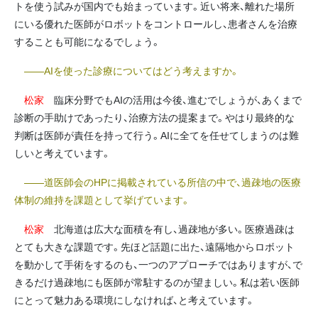
トを使う試みが国内でも始まっています。近い将来、離れた場所
にいる優れた医師がロボットをコントロールし、患者さんを治療
することも可能になるでしょう。
――AIを使った診療についてはどう考えますか。
松家
臨床分野でもAIの活用は今後、進むでしょうが、あくまで
診断の手助けであったり、治療方法の提案まで。やはり最終的な
判断は医師が責任を持って行う。AIに全てを任せてしまうのは難
しいと考えています。
――道医師会のHPに掲載されている所信の中で、過疎地の医療
体制の維持を課題として挙げています。
松家
北海道は広大な面積を有し、過疎地が多い。医療過疎は
とても大きな課題です。先ほど話題に出た、遠隔地からロボット
を動かして手術をするのも、一つのアプローチではありますが、で
きるだけ過疎地にも医師が常駐するのが望ましい。私は若い医師
にとって魅力ある環境にしなければ、と考えています。