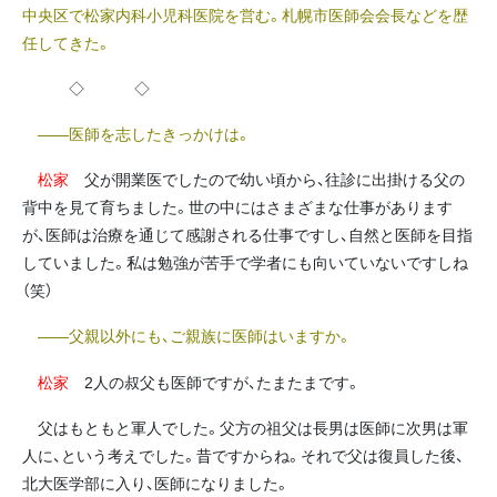
中央区で松家内科小児科医院を営む。札幌市医師会会長などを歴
任してきた。
◇ ◇
――医師を志したきっかけは。
松家
父が開業医でしたので幼い頃から、往診に出掛ける父の
背中を見て育ちました。世の中にはさまざまな仕事があります
が、医師は治療を通じて感謝される仕事ですし、自然と医師を目指
していました。私は勉強が苦手で学者にも向いていないですしね
（笑）
――父親以外にも、ご親族に医師はいますか。
松家
2人の叔父も医師ですが、たまたまです。
父はもともと軍人でした。父方の祖父は長男は医師に次男は軍
人に、という考えでした。昔ですからね。それで父は復員した後、
北大医学部に入り、医師になりました。