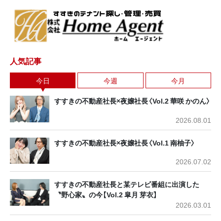
人気記事
今日
今週
今月
すすきの不動産社長×夜嬢社長〈Vol.2 華咲 かのん〉
2026.08.01
すすきの不動産社長×夜嬢社長〈Vol.1 南柚子〉
2026.07.02
すすきの不動産社長と某テレビ番組に出演した
〝野心家〟の今【Vol.2 皐月 芽衣】
2026.03.01