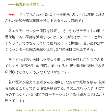
――魅力ある環境とは。
松家
ドラマ化された「Dr.コトー診療所」のように、離島に派遣
された医師が孤軍奮闘を続けるスタイルは過酷です。
各エリアにセンター病院を設置し、そこからサテライトの形で
過疎地に若い医師を派遣する。センター病院はサテライトと常に
オンラインでつながっていて医局のように機能し、若い医師はす
ぐにセンター病院の先輩や上司、専門の医師に相談できる。
そうすれば若い医師も不安なく働け、経験を積むこともできる
でしょう。医師が1つの病院に集中すると、若い医師が経験できる
症例数はどうしても少なくなりがちです。
若い医師が全力で患者さんを治療し、なおかつ経験を積み、技術
も高めることができる環境を構築する。その上で行ったきりにす
るのではなく、一定期間でローテーションする仕組みにすれば、と
思っています。
――海外で、そうした取り組みをしている国はありますか。