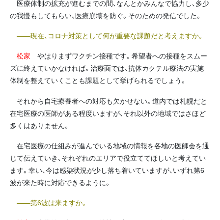
医療体制の拡充が進むまでの間、なんとかみんなで協力し、多少
の我慢もしてもらい、医療崩壊を防ぐ。そのための発信でした。
――現在、コロナ対策として何が重要な課題だと考えますか。
松家
やはりまずワクチン接種です。希望者への接種をスムー
ズに終えていかなければ。治療面では、抗体カクテル療法の実施
体制を整えていくことも課題として挙げられるでしょう。
それから自宅療養者への対応も欠かせない。道内では札幌だと
在宅医療の医師がある程度いますが、それ以外の地域ではさほど
多くはありません。
在宅医療の仕組みが進んでいる地域の情報を各地の医師会を通
じて伝えていき、それぞれのエリアで役立ててほしいと考えてい
ます。幸い、今は感染状況が少し落ち着いていますが、いずれ第6
波が来た時に対応できるように。
――第6波は来ますか。