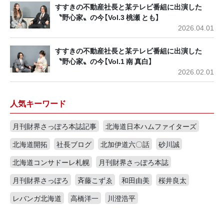
すすきの不動産社長と某テレビ番組に出演した
〝野心家〟の今【Vol.3 桃瀬 とも】
2026.04.01
すすきの不動産社長と某テレビ番組に出演した
〝野心家〟の今【Vol.1 南 真白】
2026.02.01
人気キーワード
月刊財界さっぽろ本誌記事
北海道日本ハムファイターズ
北海道開拓
社長ブログ
北加伊道六〇話
砂川誠
北海道コンサドーレ札幌
月刊財界さっぽろ本誌
月刊財界さっぽろ
斉藤こずゑ
和田由美
桜井良太
レバンガ北海道
高橋洋一
川澄浩平