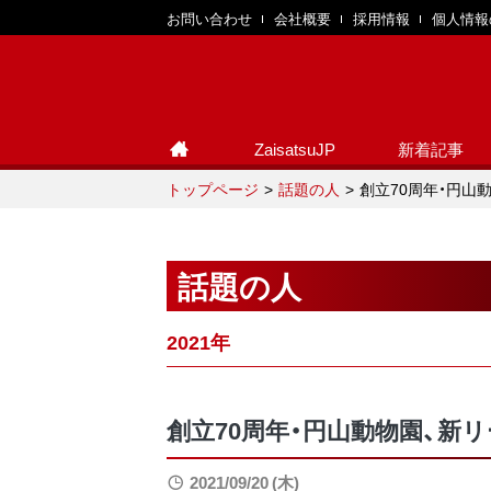
お問い合わせ
会社概要
採用情報
個人情報
ZaisatsuJP
新着記事
トップページ
話題の人
創立70周年・円山
話題の人
2021年
創立70周年・円山動物園、新
2021/09/20 (木)