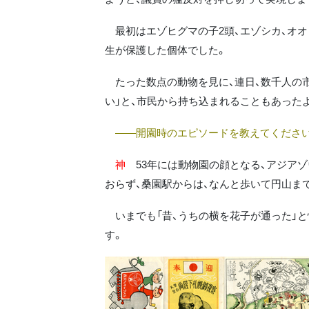
最初はエゾヒグマの子2頭、エゾシカ、オオ
生が保護した個体でした。
たった数点の動物を見に、連日、数千人の市
い」と、市民から持ち込まれることもあったよ
――開園時のエピソードを教えてください
神
53年には動物園の顔となる、アジアゾ
おらず、桑園駅からは、なんと歩いて円山ま
いまでも「昔、うちの横を花子が通った」と
す。