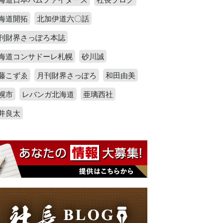
海道開拓
北加伊道六〇話
刊財界さっぽろ本誌
海道コンサドーレ札幌
砂川誠
藤こずゑ
月刊財界さっぽろ
和田由美
幌市
レバンガ北海道
亜璃西社
井良太