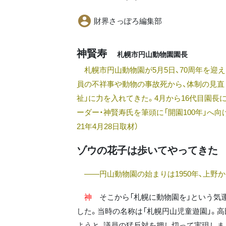
財界さっぽろ編集部
神賢寿
札幌市円山動物園園長
札幌市円山動物園が5月5日、70周年を迎
員の不祥事や動物の事故死から、体制の見直
祉」に力を入れてきた。4月から16代目園長
ーダー・神賢寿氏を筆頭に「開園100年」へ向け
21年4月28日取材）
ゾウの花子は歩いてやってきた
――円山動物園の始まりは1950年、上野
神
そこから「札幌に動物園を」という気運
した。当時の名称は「札幌円山児童遊園」。
ようと、議員の猛反対を押し切って実現しま