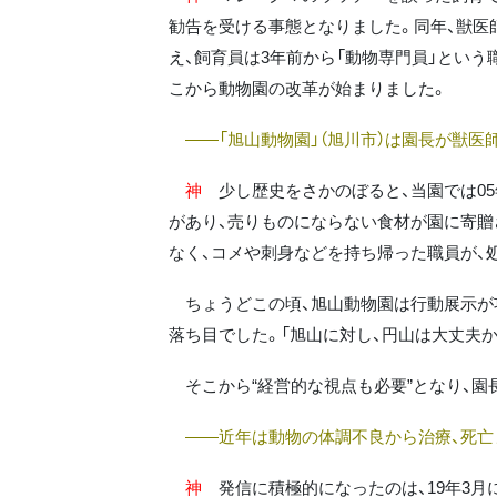
勧告を受ける事態となりました。同年、獣医
え、飼育員は3年前から「動物専門員」とい
こから動物園の改革が始まりました。
――「旭山動物園」（旭川市）は園長が獣医
神
少し歴史をさかのぼると、当園では05
があり、売りものにならない食材が園に寄贈
なく、コメや刺身などを持ち帰った職員が、
ちょうどこの頃、旭山動物園は行動展示が功
落ち目でした。「旭山に対し、円山は大丈夫
そこから“経営的な視点も必要”となり、園
――近年は動物の体調不良から治療、死亡
神
発信に積極的になったのは、19年3月に