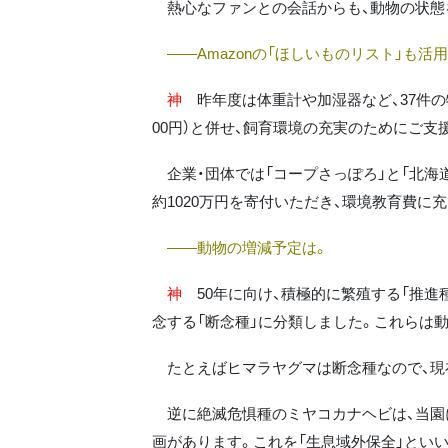
熱心なファンとの会話からも、動物の状態
――Amazonの「ほしいものリスト」も活
神
昨年度は体重計や加湿器など、37件の物
00円）と併せ、飼育環境の充実のためにご支
企業・団体では「コープさっぽろ」と「北海
約1020万円を寄付いただき、環境教育費に
――動物の増減予定は。
神
50年に向け、積極的に繁殖する「推進種
念する「断念種」に分類しました。これらは
たとえばヒマラヤグマは断念種なので、現
逆に絶滅危惧種のミヤコカナヘビは、当園に
画があります。これを「生息域外保全」とい