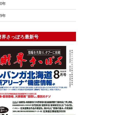
10年
09年
財界さっぽろ最新号