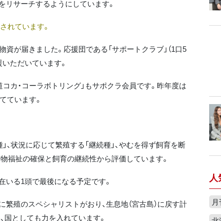
をリサーチするようにしています。
用されています。
資が届きました。応援団である「サポートクラブ」（1口5
援いただいています。
道コカ・コーラボトリング」もサポクラ会員です。昨年度は
充てています。
」、状況に応じて繁殖する「継続種」、やむを得ず飼育を断
動物福祉の確保と飼育の継続性から評価しています。
人
在いる1頭で最後になる予定です。
月
繁殖のスペシャリストがおり、生息地（宮古島）に戻す計
い、国としても力を入れています。
北