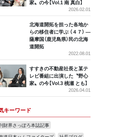
家〟の今【Vol.1 南 真白】
2026.02.01
北海道開拓を担った各地か
らの移住者に学ぶ （４７） ―
薩摩国（鹿児島県）民の北海
道開拓
2022.08.01
すすきの不動産社長と某テ
レビ番組に出演した〝野心
家〟の今【Vol.3 桃瀬 とも】
2026.04.01
気キーワード
刊財界さっぽろ本誌記事
海道日本ハムファイターズ
社長ブログ