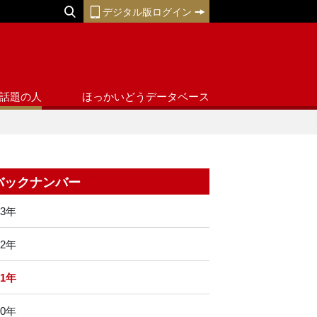
デジタル版ログイン
話題の人
ほっかいどうデータベース
バックナンバー
23年
22年
21年
20年