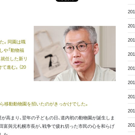
20
20
20
えた。同園は職
しや「動物福
20
に就任した新リ
て進む。（20
20
20
20
から移動動物園を招いたのがきっかけでした。
20
が高まり、翌年の子どもの日、道内初の動物園が誕生しま
20
高田富與元札幌市長が、戦争で疲れ切った市民の心を和らげ
した。