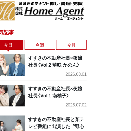
気記事
今日
今週
今月
すすきの不動産社長×夜嬢
社長〈Vol.2 華咲 かのん〉
2026.08.01
すすきの不動産社長×夜嬢
社長〈Vol.1 南柚子〉
2026.07.02
すすきの不動産社長と某テ
レビ番組に出演した〝野心