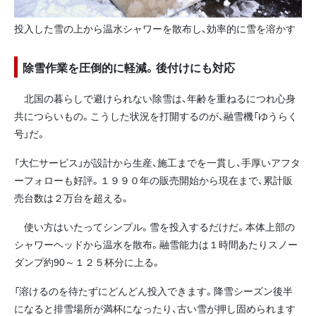
投入した雪の上から温水シャワーを散布し、効率的に雪を溶かす
除雪作業を圧倒的に軽減。後付けにも対応
北国の暮らしで避けられない除雪は、年齢を重ねるにつれ心身
共につらいもの。こうした状況を打開するのが、融雪機「ゆうらく
号」だ。
「大仁サービス」が設計から生産、施工までを一貫し、手厚いアフタ
ーフォローも好評。１９９０年の販売開始から現在まで、累計販
売台数は２万台を超える。
使い方はいたってシンプル。雪を投入するだけだ。本体上部の
シャワーヘッドから温水を散布。融雪能力は１時間あたりスノー
ダンプ約90～１２５杯分に上る。
「溶けるのを待たずにどんどん投入できます。降雪シーズン後半
になると排雪場所が満杯になったり、古い雪が押し固められます