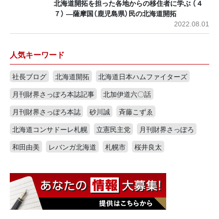
北海道開拓を担った各地からの移住者に学ぶ （４
７） ―薩摩国（鹿児島県）民の北海道開拓
2022.08.01
人気キーワード
社長ブログ
北海道開拓
北海道日本ハムファイターズ
月刊財界さっぽろ本誌記事
北加伊道六〇話
月刊財界さっぽろ本誌
砂川誠
斉藤こずゑ
北海道コンサドーレ札幌
立憲民主党
月刊財界さっぽろ
和田由美
レバンガ北海道
札幌市
桜井良太