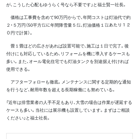
が、こうした心配もゆうらく号なら不要です」と福士賢一社長。
価格は工事費を含めて90万円からで、年間コストは灯油代で約
２・５万円（50平方㍍に年間降雪量５㍍、灯油価格１㍑あたり１２
０円で計算）。
畳１畳ほどの広さがあれば設置可能で、施工は１日で完了。後
付けにも対応しているため、リフォームを機に導入するケースも
多い。また、オール電化住宅でも灯油タンクを別途据え付ければ
使用できる。
アフターフォローも徹底。メンテナンスに関する定期的な通知
を行うなど、耐用年数を超える長期稼働にも努めている。
「近年は排雪業者の人手不足もあり、大雪の場合は作業が遅延する
ケースも多い。当社には展示機も設置しています。まずはご相談
ください」と福士社長。