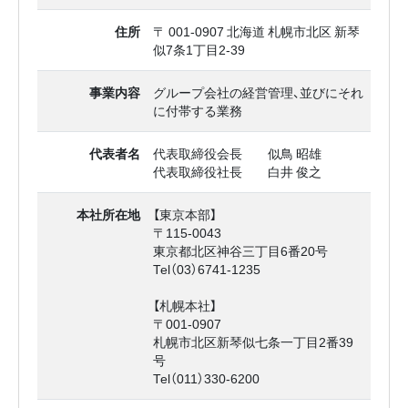
住所
〒 001-0907 北海道 札幌市北区 新琴
似7条1丁目2‐39
事業内容
グループ会社の経営管理、並びにそれ
に付帯する業務
代表者名
代表取締役会長 似鳥 昭雄
代表取締役社長 白井 俊之
本社所在地
【東京本部】
〒115-0043
東京都北区神谷三丁目6番20号
Tel（03）6741-1235
【札幌本社】
〒001-0907
札幌市北区新琴似七条一丁目2番39
号
Tel（011）330-6200