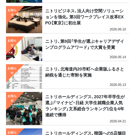
ニトリビジネス、法人向け空間ソリューシ
ョンを強化。第3回ワークプレイス改革EX
PO【東京】に初出展
2026.06.10
ニトリ、第9回「学生が選ぶキャリアデザイ
ンプログラムアワード」で大賞を受賞
2026.05.14
ニトリ、北海道内20市町へ企業版ふるさと
納税を通じた寄附を実施
2026.05.13
ニトリホールディングス、2027年卒学生が
選ぶ「マイナビ・日経 大学生就職企業人気
ランキング」文系総合ランキング1位を4年
連続で獲得
2026.04.21
ニトリホールディングス、韓国への5店舗目