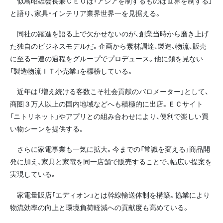
似鳥昭雄会長兼ＣＥＯは「アジアを制するものは世界を制する」
と語り、家具・インテリア業界世界一を見据える。
同社の躍進を語る上で欠かせないのが、創業当時から磨き上げ
た独自のビジネスモデルだ。企画から素材調達、製造、物流、販売
に至る一連の過程をグループでプロデュース。他に類を見ない
「製造物流ＩＴ小売業」を標榜している。
近年は「増え続ける客数こそ社会貢献のバロメーター」として、
商圏３万人以上の国内地域などへも積極的に出店。ＥＣサイト
「ニトリネット」やアプリとの組み合わせにより、便利で楽しい買
い物シーンを提供する。
さらに家電事業も一気に拡大。今までの「常識を変える」商品開
発に加え、家具と家電を同一店舗で販売することで、幅広い提案を
実現している。
家電量販店「エディオン」とは幹線輸送体制を構築。協業により
物流効率の向上と環境負荷軽減への貢献度も高めている。