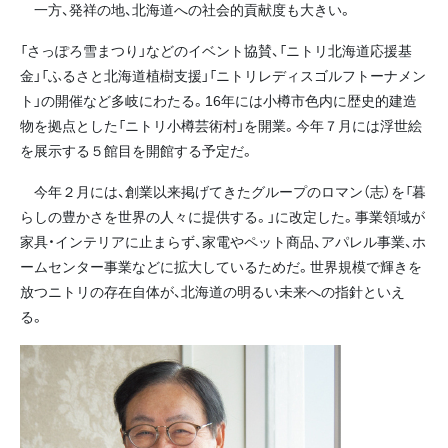
一方、発祥の地、北海道への社会的貢献度も大きい。
「さっぽろ雪まつり」などのイベント協賛、「ニトリ北海道応援基
金」「ふるさと北海道植樹支援」「ニトリレディスゴルフトーナメン
ト」の開催など多岐にわたる。16年には小樽市色内に歴史的建造
物を拠点とした「ニトリ小樽芸術村」を開業。今年７月には浮世絵
を展示する５館目を開館する予定だ。
今年２月には、創業以来掲げてきたグループのロマン（志）を「暮
らしの豊かさを世界の人々に提供する。」に改定した。事業領域が
家具・インテリアに止まらず、家電やペット商品、アパレル事業、ホ
ームセンター事業などに拡大しているためだ。世界規模で輝きを
放つニトリの存在自体が、北海道の明るい未来への指針といえ
る。