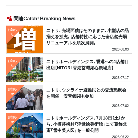
関連Catch! Breaking News
ニトリ、売場面積はそのままに、小型店の品
揃えを拡充。店舗特性に応じた全店舗売場
リニューアルを順次展開。
2026.08.03
ニトリホールディングス、香港への4店舗目
出店【NITORI 香港荃灣如心廣場店】
2026.07.17
ニトリ、ウクライナ避難民との交流懇親会
を開催 安青錦関も参加
2026.07.02
ニトリホールディングス、7月18日（土）か
ら、小樽芸術村「浮世絵美術館」にて葛飾北
斎「雪中美人図」を一般公開
2026.06.22