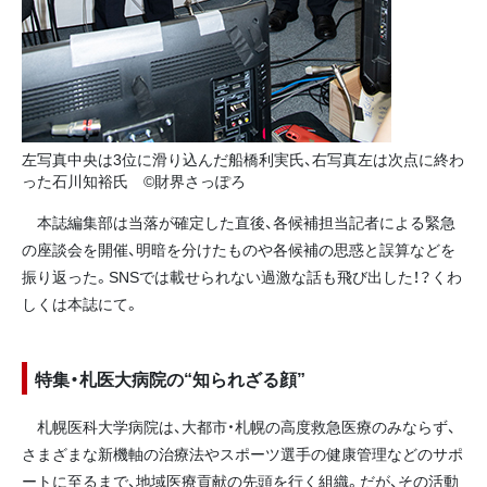
左写真中央は3位に滑り込んだ船橋利実氏、右写真左は次点に終わ
った石川知裕氏 ©財界さっぽろ
本誌編集部は当落が確定した直後、各候補担当記者による緊急
の座談会を開催、明暗を分けたものや各候補の思惑と誤算などを
振り返った。SNSでは載せられない過激な話も飛び出した！？くわ
しくは本誌にて。
特集・札医大病院の“知られざる顔”
札幌医科大学病院は、大都市・札幌の高度救急医療のみならず、
さまざまな新機軸の治療法やスポーツ選手の健康管理などのサポ
ートに至るまで、地域医療貢献の先頭を行く組織。だが、その活動