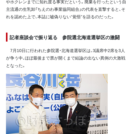
やホクレンまでに知れ渡る事実だという。廃棄を行ったという自
主流通の生乳卸「ちえのわ事業協同組合」の代表を直撃すると、そ
れを認めた上で、本誌に嘘偽りない“覚悟”を語るのだった。
記者座談会で振り返る 参院選北海道選挙区の激闘
7月10日に行われた参院選・北海道選挙区は、3議席中2席を3人
が争う中、ほぼ最後まで票が開くまで結論の出ない異例の大激戦
となった。