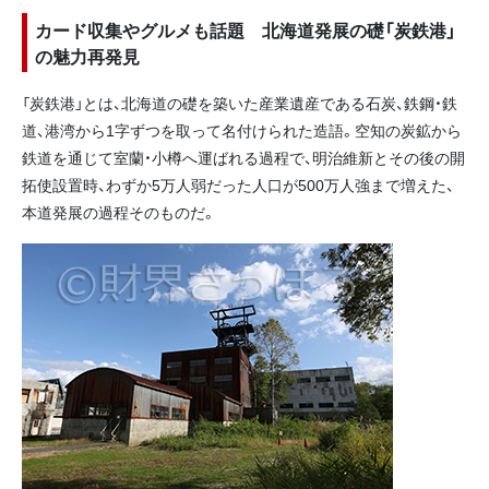
カード収集やグルメも話題 北海道発展の礎「炭鉄港」
の魅力再発見
「炭鉄港」とは、北海道の礎を築いた産業遺産である石炭、鉄鋼・鉄
道、港湾から1字ずつを取って名付けられた造語。空知の炭鉱から
鉄道を通じて室蘭・小樽へ運ばれる過程で、明治維新とその後の開
拓使設置時、わずか5万人弱だった人口が500万人強まで増えた、
本道発展の過程そのものだ。