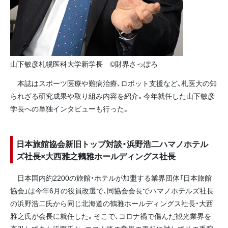
山下敏彦札幌医科大学新学長 ©財界さっぽろ
本誌はスポーツ医療や難病治療、ロボット支援など、札医大の知
られざる研究成果や取り組み内容を紹介。今年就任した山下敏彦
学長への単独インタビューも行った。
日本旅館協会新旧トップ対談・浜野浩二ハマノホテル
ズ社長×大西雅之鶴雅ホールディングス社長
日本国内約2200の旅館・ホテルが加盟する業界団体「日本旅館
協会」は今年6月の役員改選で、同協会会長でハマノホテルズ社長
の浜野浩二氏から同じ北海道の鶴雅ホールディングス社長・大西
雅之氏が会長に就任した。そこで、コロナ禍で傷んだ観光業界を