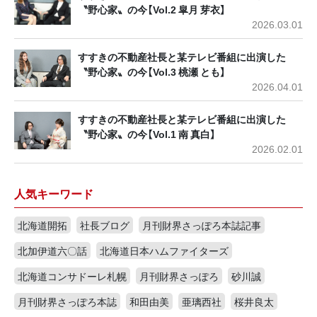
〝野心家〟の今【Vol.2 皐月 芽衣】
2026.03.01
すすきの不動産社長と某テレビ番組に出演した
〝野心家〟の今【Vol.3 桃瀬 とも】
2026.04.01
すすきの不動産社長と某テレビ番組に出演した
〝野心家〟の今【Vol.1 南 真白】
2026.02.01
人気キーワード
北海道開拓
社長ブログ
月刊財界さっぽろ本誌記事
北加伊道六〇話
北海道日本ハムファイターズ
北海道コンサドーレ札幌
月刊財界さっぽろ
砂川誠
月刊財界さっぽろ本誌
和田由美
亜璃西社
桜井良太