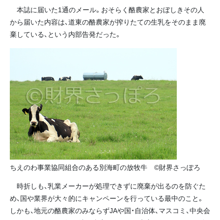
本誌に届いた1通のメール。おそらく酪農家とおぼしきその人
から届いた内容は、道東の酪農家が搾りたての生乳をそのまま廃
棄している、という内部告発だった。
ちえのわ事業協同組合のある別海町の放牧牛 ©財界さっぽろ
時折しも、乳業メーカーが処理できずに廃棄が出るのを防ぐた
め、国や業界が大々的にキャンペーンを行っている最中のこと。
しかも、地元の酪農家のみならずJAや国・自治体、マスコミ、中央会