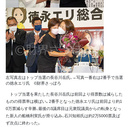
左写真左はトップ当選の長谷川岳氏、→写真一番右は2番手で当選
の徳永エリ氏 ©財界さっぽろ
トップ当選を果たした長谷川岳氏は前回より得票数は減らした
ものの得票率は横ばい。2番手となった徳永エリ氏は前回より約1
0万票減らす辛勝、最後の3議席目は元衆院議員からの転身となっ
た新人の船橋利実氏が滑り込み、石川知裕氏は約2万5000票及ば
ず次点に終わった。