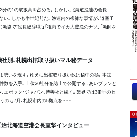
3分の1の取扱高を占める。しかし、北海道漁連の会長
ない。しかも半世紀前だ。漁連内の複雑な事情が、道産子
漁協で“役員総辞職“」「稚内でイカ大豊漁のナゾ」「漁師を
儀社別、札幌出棺取り扱いマル秘データ
ま勢いを現す。ゆえに出棺取り扱い数は秘中の秘。本誌
い件数を入手。上位30社分を誌上で公開する。あいプランと
、エポック・ジャパン、博善社と続く。業界では3番手のセ
うのも7月、札幌市内の5拠点を……
哲治北海道空港会長直撃インタビュー