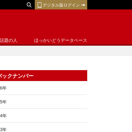
デジタル版ログイン
話題の人
ほっかいどうデータベース
バックナンバー
26年
25年
24年
23年