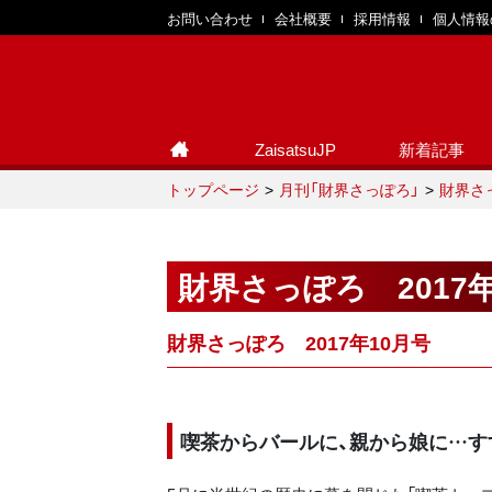
お問い合わせ
会社概要
採用情報
個人情報
ZaisatsuJP
新着記事
トップページ
月刊「財界さっぽろ」
財界さっ
財界さっぽろ 2017
財界さっぽろ 2017年10月号
喫茶からバールに、親から娘に…す