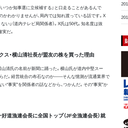
20
『いつか知事選に立候補する』と口走ることがあるんで
るのかわかりませんが、局内では知れ渡っている話です。X
20
い」（道内テレビ局関係者）。X氏は50代。知名度は抜
確実だ。
クス・横山清社長が盟友の株を買った理由
横山清氏の名前が新聞に踊った。横山氏が道内中堅スー
からだ。経営統合の布石なのか――そんな憶測が流通業界で
い“事実”を関係者の話などから、つかんだ。その“事実”か
一好道漁連会長に全国トップ（JF全漁連会長）就