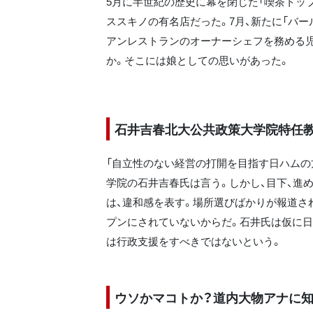
5月に半世紀の歴史に幕を閉じた「喫茶トッ
ススキノの有名店だった。7月、新たに「バ
アンレストランのオーナーシェフを務める児
か。そこには娘としての思いがあった。
石井吉春北大公共政策大学院特任教
「自立性のない経営の打開を目指す日ハムの
学院の石井吉春氏は言う。しかし、目下、進
は、違和感を表す。場所選びばかりが報道さ
プンにされていないからだ。石井氏は仮に日
は行政支援をすべきではないという。
ウソかマコトか？道内大物アナに