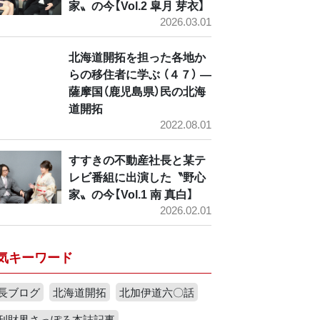
家〟の今【Vol.2 皐月 芽衣】
2026.03.01
北海道開拓を担った各地か
らの移住者に学ぶ （４７） ―
薩摩国（鹿児島県）民の北海
道開拓
2022.08.01
すすきの不動産社長と某テ
レビ番組に出演した〝野心
家〟の今【Vol.1 南 真白】
2026.02.01
気キーワード
長ブログ
北海道開拓
北加伊道六〇話
刊財界さっぽろ本誌記事