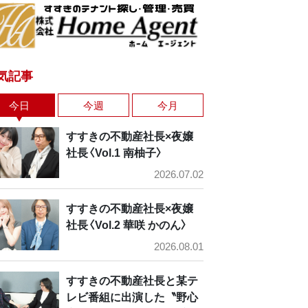
気記事
今日
今週
今月
すすきの不動産社長×夜嬢
社長〈Vol.1 南柚子〉
2026.07.02
すすきの不動産社長×夜嬢
社長〈Vol.2 華咲 かのん〉
2026.08.01
すすきの不動産社長と某テ
レビ番組に出演した〝野心