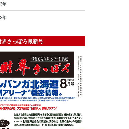
13年
12年
財界さっぽろ最新号