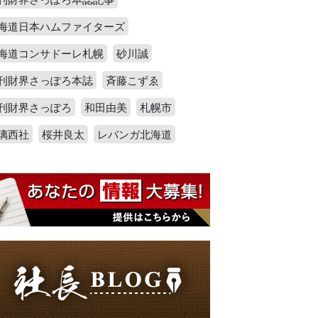
海道日本ハムファイターズ
海道コンサドーレ札幌
砂川誠
刊財界さっぽろ本誌
斉藤こずゑ
刊財界さっぽろ
和田由美
札幌市
璃西社
桜井良太
レバンガ北海道