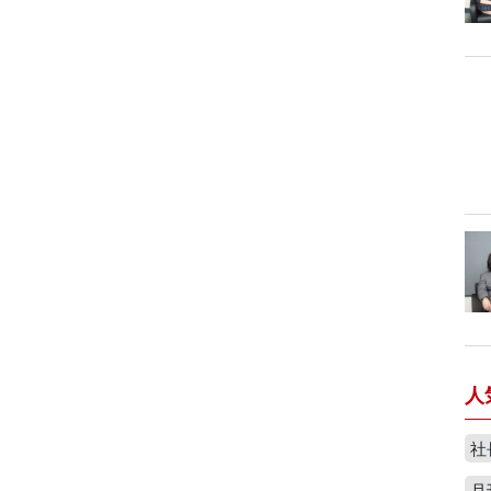
人
社
月