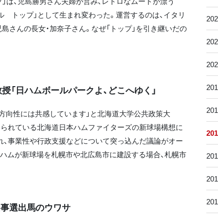
プ」は、児島勝男さん夫婦が営み、レトロなムードが漂う
ール トップ」として生まれ変わった。運営するのは、イタリ
20
島さんの長女・加奈子さん。なぜ「トップ」を引き継いだの
20
20
20
授「日ハムボールパークよ、どこへゆく」
20
方向性には共感しています」と北海道大学公共政策大
められている北海道日本ハムファイターズの新球場構想に
20
れ、事業性や行政支援などについて突っ込んだ議論がオー
ハムが新球場を札幌市や北広島市に建設する場合、札幌市
20
20
20
知事選出馬のウワサ