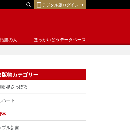
デジタル版ログイン
話題の人
ほっかいどうデータベース
出版物カテゴリー
刊財界さっぽろ
んハート
行本
ップル新書