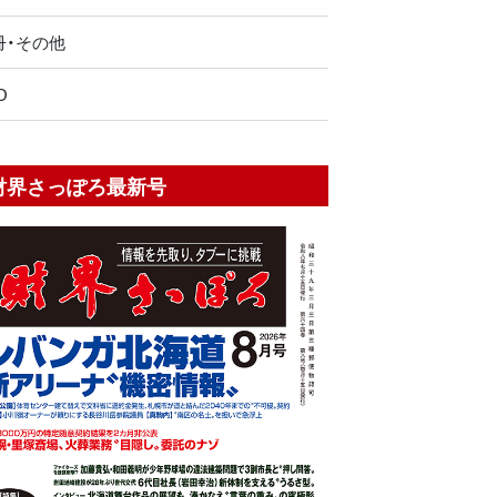
冊・その他
O
財界さっぽろ最新号