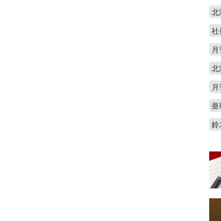
北
社
月
北
月
亜
鈴