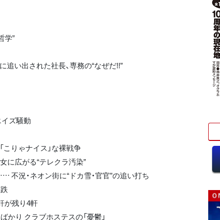
哲学”
に追い出された社長、専務の“なぜだ!!”
エイズ騒動
 「こりゃナイス」な裸戦争
女に広がる“テレクラ汚染”
… 不況・ネオン街に“ドカ雪・官官”の追い打ち
蹉跌
軒が残り4軒
ばかり クラブホステスの「憂鬱」