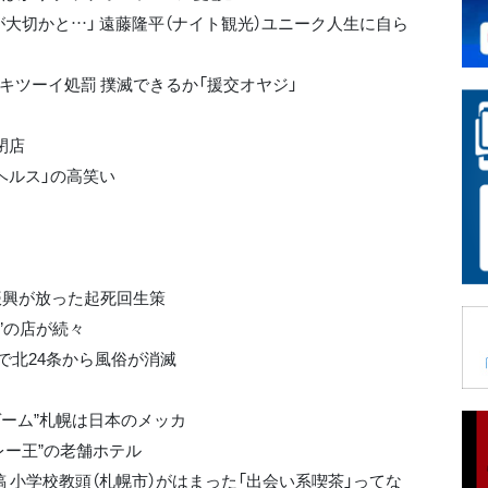
大切かと…」 遠藤隆平（ナイト観光）ユニーク人生に自ら
にキツーイ処罰 撲滅できるか「援交オヤジ」
閉店
ヘルス」の高笑い
道振興が放った起死回生策
”の店が続々
発で北24条から風俗が消滅
ゲーム”札幌は日本のメッカ
レー王”の老舗ホテル
稿 小学校教頭（札幌市）がはまった「出会い系喫茶」ってな