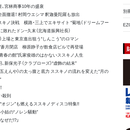
産、宮林商事10年の盛衰
別
全面撤退！ 村岡ウエシマ 釈迦曼陀羅も放出
スキノ決戦 横路・三上でエキサイト “菊地（ドリームフー
EZ
”に敗れたドン・久末（北海道振興社長）
部）上場と東京進出狙う“しんこう”のロマン
売”蒼月閉店 柳原静子が飲食店ビルで再登場
“青春の館”氏家俊雄のはかないススキノ人生
円、新保光子（クラブローズ）“虚飾の結末”
（五えんや）の太っ腹と底力 ススキノの流れを変えた“月の
”
！
い殺到
“オジン”も燃えるススキノディスコ特集!!
小姑の“ノレン騒動”
なぜだ!?」