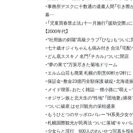
・事務所デスクに十数通の遺書人間「引き際が
幕…
・「児童買春禁止法」十一月施行「援助交際」
【2000年代】
・“社用族の斜陽”高級クラブ「ひな」もついに
・七十歳オジィちゃんも病み付き 合法「宅配
・どん底ススキノ 名門「チカル」ついに閉店
・“夢の果て”万策尽きた菊地ドリーム
・エルム山荘も廃業 札幌の割烹60軒が2軒に
・保証金・敷金23億円全額保護 破綻・北海
・メイド喫茶、おたく雑誌… 狸小路に“萌え～
・オジサン族と北大生の“性地” 「団地妻」摘
・ついに破産 はせ川観光の栄枯盛衰
・もうひとつのサッポロバレー “H系美少女
・札幌国際観光が民再法 ついに落城“キャバ
・少女らと淫行 600人のわいせつ写真を投