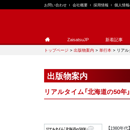
お問い合わせ
会社概要
採用情報
個人情報
ZaisatsuJP
新着記事
トップページ
出版物案内
単行本
リアル
出版物案内
リアルタイム「北海道の50年
【1980年代