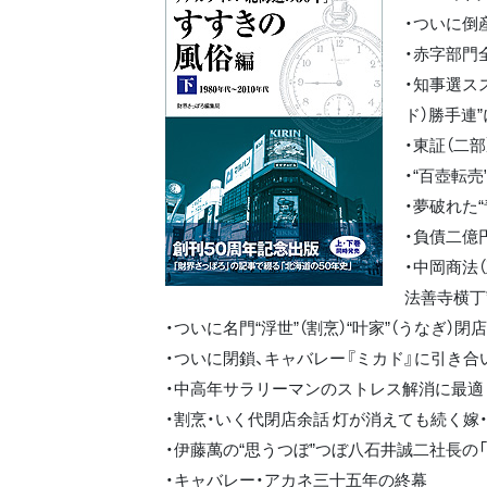
・ついに倒
・赤字部門
・知事選ス
ド）勝手連
・東証（二
・“百壺転
・夢破れた
・負債二億
・中岡商法
法善寺横丁
・ついに名門“浮世”（割烹）“叶家”（うなぎ）閉店
・ついに閉鎖、キャバレー『ミカド』に引き合
・中高年サラリーマンのストレス解消に最適 
・割烹・いく代閉店余話 灯が消えても続く嫁・
・伊藤萬の“思うつぼ”つぼ八石井誠二社長の「
・キャバレー・アカネ三十五年の終幕