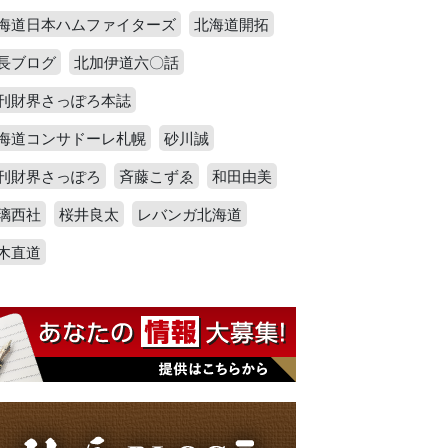
海道日本ハムファイターズ
北海道開拓
長ブログ
北加伊道六〇話
刊財界さっぽろ本誌
海道コンサドーレ札幌
砂川誠
刊財界さっぽろ
斉藤こずゑ
和田由美
璃西社
桜井良太
レバンガ北海道
木直道