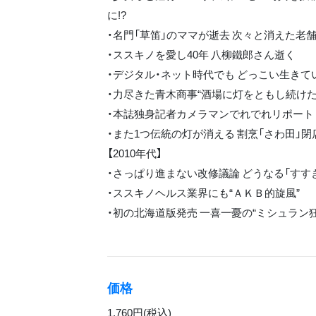
に!?
・名門「草笛」のママが逝去 次々と消えた老
・ススキノを愛し40年 八柳鐵郎さん逝く
・デジタル・ネット時代でも どっこい生き
・力尽きた青木商事“酒場に灯をともし続けた5
・本誌独身記者カメラマンでれでれリポート
・また1つ伝統の灯が消える 割烹「さわ田」閉
【2010年代】
・さっぱり進まない改修議論 どうなる「すす
・ススキノヘルス業界にも“ＡＫＢ的旋風”
・初の北海道版発売 一喜一憂の“ミシュラン狂
価格
1,760円(税込)