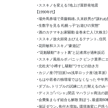
・ススキノを変える！地上げ屋群発地震
【1990年代】
・場外馬券場で斉藤鶴雄、久末鉄男が“譲れぬ
・生数字を見る 札幌っ子“お遊びの実態”
・酒のカナマキお家騒動 金巻未亡人（大株主）
・ススキノ放火頻発 おびえるテナント、住民
・花田敏和ススキノ“豪遊記”
・“花魁騒動”“ネット裏”と記者席が過剰反応
・ススキノ風俗ルポ パニック ピンク業界に
・北杜夫“小樽すし騒動”ワサビの効き方
・カジノ座（守旧派）vs浅草ロック座（改革派）
・もはや若者の独壇場ではなくなった 中年男
・ダブル、トリプルの試練にただ耐えるのみ…
・ディスコ「パシャ」閉店 マハラジャ商法の
・会費集まらず組合も解散 割ぽう、最盛期60
・保証ダウン、焦付き増加。環境激変に戸惑う