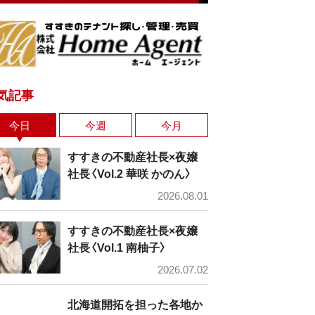
気記事
今日
今週
今月
すすきの不動産社長×夜嬢
社長〈Vol.2 華咲 かのん〉
2026.08.01
すすきの不動産社長×夜嬢
社長〈Vol.1 南柚子〉
2026.07.02
北海道開拓を担った各地か