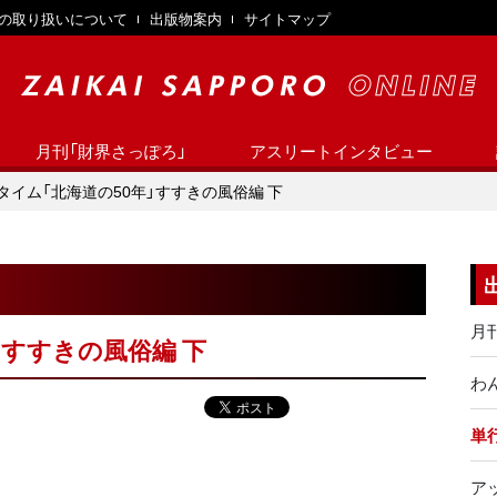
の取り扱いについて
出版物案内
サイトマップ
月刊「財界さっぽろ」
アスリートインタビュー
タイム「北海道の50年」すすきの風俗編 下
月
」すすきの風俗編 下
わ
単
ア
】