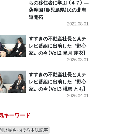
らの移住者に学ぶ （４７） ―
薩摩国（鹿児島県）民の北海
道開拓
2022.08.01
すすきの不動産社長と某テ
レビ番組に出演した〝野心
家〟の今【Vol.2 皐月 芽衣】
2026.03.01
すすきの不動産社長と某テ
レビ番組に出演した〝野心
家〟の今【Vol.3 桃瀬 とも】
2026.04.01
気キーワード
刊財界さっぽろ本誌記事