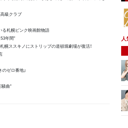
舗高級クラブ
ている札幌ピンク映画館物語
人
3年間”
 札幌ススキノにストリップの道頓堀劇場が復活！
店
きのゼロ番地」
騒曲”