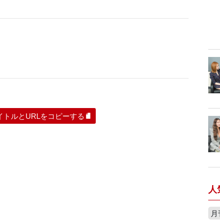
イトルとURLをコピーする
人
月