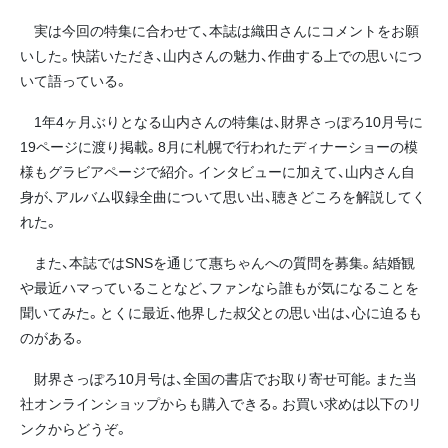
実は今回の特集に合わせて、本誌は織田さんにコメントをお願
いした。快諾いただき、山内さんの魅力、作曲する上での思いにつ
いて語っている。
1年4ヶ月ぶりとなる山内さんの特集は、財界さっぽろ10月号に
19ページに渡り掲載。8月に札幌で行われたディナーショーの模
様もグラビアページで紹介。インタビューに加えて、山内さん自
身が、アルバム収録全曲について思い出、聴きどころを解説してく
れた。
また、本誌ではSNSを通じて惠ちゃんへの質問を募集。結婚観
や最近ハマっていることなど、ファンなら誰もが気になることを
聞いてみた。とくに最近、他界した叔父との思い出は、心に迫るも
のがある。
財界さっぽろ10月号は、全国の書店でお取り寄せ可能。また当
社オンラインショップからも購入できる。お買い求めは以下のリ
ンクからどうぞ。