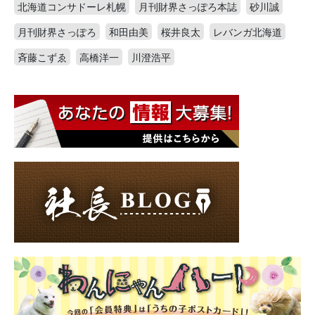
北海道コンサドーレ札幌
月刊財界さっぽろ本誌
砂川誠
月刊財界さっぽろ
和田由美
桜井良太
レバンガ北海道
斉藤こずゑ
高橋洋一
川澄浩平