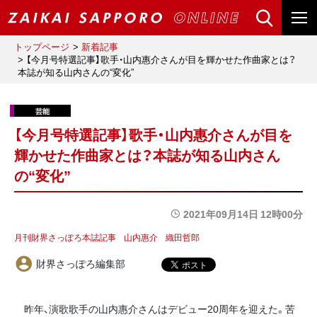
トップページ
新着記事
【今月号特選記事】歌手・山内惠介さんが目を輝かせた作曲家とは？
本誌が知る山内さんの“変化”
【今月号特選記事】歌手・山内惠介さんが目を
輝かせた作曲家とは？本誌が知る山内さん
の“変化”
2021年09月14日 12時00分
月刊財界さっぽろ本誌記事
山内惠介
織田哲郎
財界さっぽろ編集部
昨年、演歌歌手の山内惠介さんはデビュー20周年を迎えた。苦