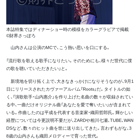
本誌特集ではディナーショー時の模様をカラーグラビアで掲載
©財界さっぽろ
山内さんは公演のMCで、こう熱い思いを口にする。
「流行歌を歌える歌手になりたい。そのためにも、様々だ世代に僕
の歌を聴いていただきたい」と。
新境地を切り拓く上で、大きなきっかけになりそうなのが、9月1
日にリリースされたカヴァーアルバム「Roots」だ。タイトルの如
く、「演歌歌手・山内惠介」を作り上げた名曲の数々が収録されてい
る中、一曲だけオリジナル曲「あなたを愛で奪いたい」が含まれて
いる。作曲したのは平成を代表する音楽家・織田哲郎氏。輝かしい
経歴については今更説明不要だが、ZARDや相川七瀬、TUBE、WAN
DSなど、数々のヒット曲を世に送り出してきた。言わずもがな、3
8歳の山内さんも織田メロディーで育った世代。