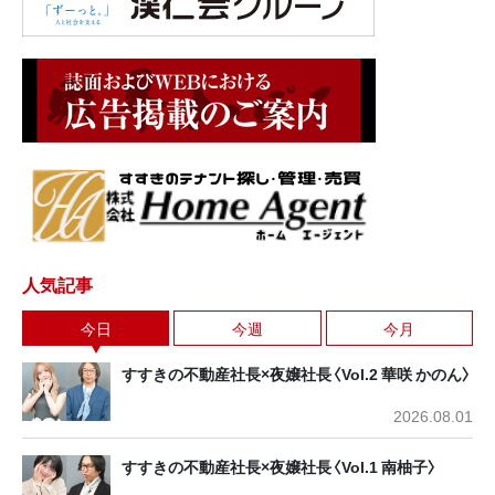
人気記事
今日
今週
今月
すすきの不動産社長×夜嬢社長〈Vol.2 華咲 かのん〉
2026.08.01
すすきの不動産社長×夜嬢社長〈Vol.1 南柚子〉