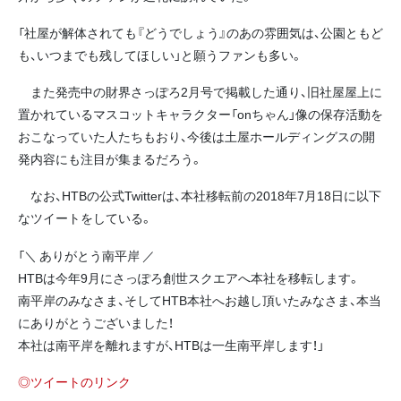
「社屋が解体されても『どうでしょう』のあの雰囲気は、公園ともど
も、いつまでも残してほしい」と願うファンも多い。
また発売中の財界さっぽろ2月号で掲載した通り、旧社屋屋上に
置かれているマスコットキャラクター「onちゃん」像の保存活動を
おこなっていた人たちもおり、今後は土屋ホールディングスの開
発内容にも注目が集まるだろう。
なお、HTBの公式Twitterは、本社移転前の2018年7月18日に以下
なツイートをしている。
「＼ ありがとう南平岸 ／
HTBは今年9月にさっぽろ創世スクエアへ本社を移転します。
南平岸のみなさま、そしてHTB本社へお越し頂いたみなさま、本当
にありがとうございました！
本社は南平岸を離れますが、HTBは一生南平岸します！」
◎ツイートのリンク