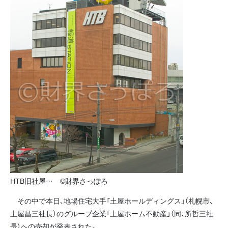
HTB旧社屋… ©財界さっぽろ
その中で本日、地場住宅大手「土屋ホールディングス」（札幌市、
土屋昌三社長）のグループ企業「土屋ホーム不動産」（同、所哲三社
長）への売却が発表された。