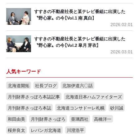
すすきの不動産社長と某テレビ番組に出演した
〝野心家〟の今【Vol.1 南 真白】
2026.02.01
すすきの不動産社長と某テレビ番組に出演した
〝野心家〟の今【Vol.2 皐月 芽衣】
2026.03.01
人気キーワード
北海道開拓
社長ブログ
北加伊道六〇話
月刊財界さっぽろ本誌記事
北海道日本ハムファイターズ
月刊財界さっぽろ本誌
北海道コンサドーレ札幌
砂川誠
和田由美
月刊財界さっぽろ
亜璃西社
高橋洋一
桜井良太
レバンガ北海道
川澄浩平