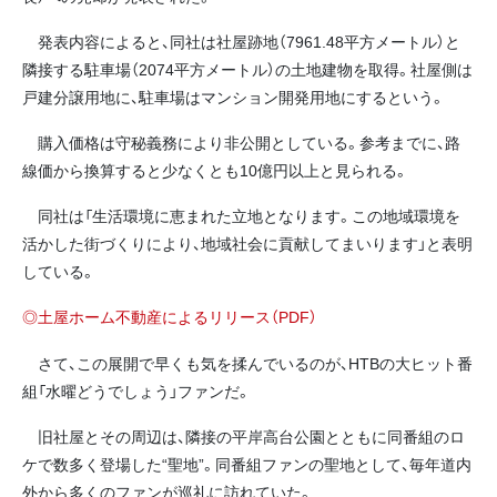
発表内容によると、同社は社屋跡地（7961.48平方メートル）と
隣接する駐車場（2074平方メートル）の土地建物を取得。社屋側は
戸建分譲用地に、駐車場はマンション開発用地にするという。
購入価格は守秘義務により非公開としている。参考までに、路
線価から換算すると少なくとも10億円以上と見られる。
同社は「生活環境に恵まれた立地となります。この地域環境を
活かした街づくりにより、地域社会に貢献してまいります」と表明
している。
◎土屋ホーム不動産によるリリース（PDF）
さて、この展開で早くも気を揉んでいるのが、HTBの大ヒット番
組「水曜どうでしょう」ファンだ。
旧社屋とその周辺は、隣接の平岸高台公園とともに同番組のロ
ケで数多く登場した“聖地”。同番組ファンの聖地として、毎年道内
外から多くのファンが巡礼に訪れていた。