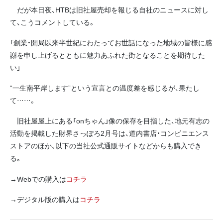
だが本日夜、HTBは旧社屋売却を報じる自社のニュースに対し
て、こうコメントしている。
「創業・開局以来半世紀にわたってお世話になった地域の皆様に感
謝を申し上げるとともに魅力あふれた街となることを期待した
い」
“一生南平岸します”という宣言との温度差を感じるが、果たし
て……。
旧社屋屋上にある「onちゃん」像の保存を目指した、地元有志の
活動を掲載した財界さっぽろ2月号は、道内書店・コンビニエンス
ストアのほか、以下の当社公式通販サイトなどからも購入でき
る。
→Webでの購入は
コチラ
→デジタル版の購入は
コチラ