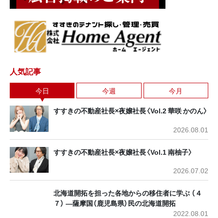
人気記事
今日
今週
今月
すすきの不動産社長×夜嬢社長〈Vol.2 華咲 かのん〉
2026.08.01
すすきの不動産社長×夜嬢社長〈Vol.1 南柚子〉
2026.07.02
北海道開拓を担った各地からの移住者に学ぶ （４
７） ―薩摩国（鹿児島県）民の北海道開拓
2022.08.01