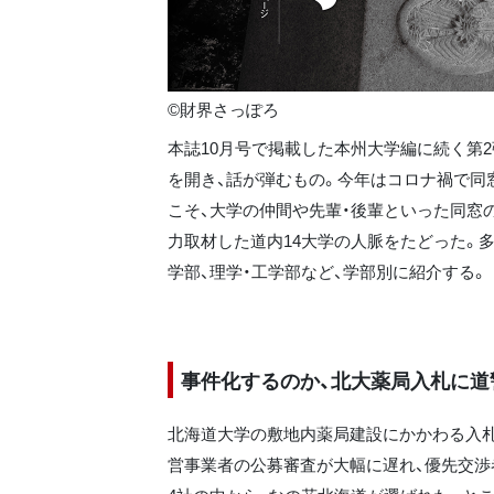
©財界さっぽろ
本誌10月号で掲載した本州大学編に続く第
を開き、話が弾むもの。今年はコロナ禍で同
こそ、大学の仲間や先輩・後輩といった同窓
力取材した道内14大学の人脈をたどった。
学部、理学・工学部など、学部別に紹介する。
事件化するのか、北大薬局入札に道
北海道大学の敷地内薬局建設にかかわる入札
営事業者の公募審査が大幅に遅れ、優先交渉者