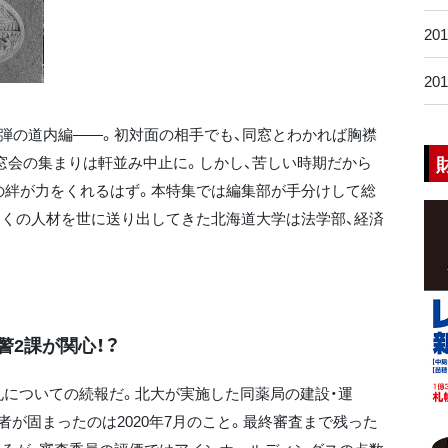
20
20
2弾の道内編――。初対面の相手でも、同窓とわかれば胸襟
窓会の集まりは軒並み中止に。しかし、苦しい時期だから
の絆が力をくれるはず。本特集では編集部が手分けして総
多くの人材を世に送り出してきた北海道大学は法学部、経済
警2課が関心！？
についての続報だ。北大が実施した同薬局の建設・運
が固まったのは2020年7月のこと。最終審査まで残った