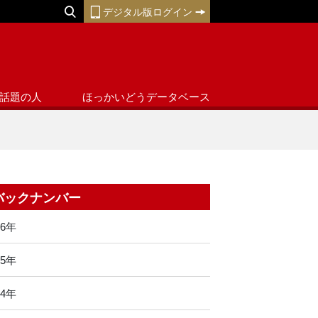
デジタル版ログイン
話題の人
ほっかいどうデータベース
バックナンバー
26年
25年
24年