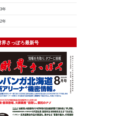
13年
12年
財界さっぽろ最新号