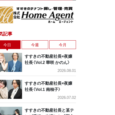
気記事
今日
今週
今月
すすきの不動産社長×夜嬢
社長〈Vol.2 華咲 かのん〉
2026.08.01
すすきの不動産社長×夜嬢
社長〈Vol.1 南柚子〉
2026.07.02
すすきの不動産社長と某テ