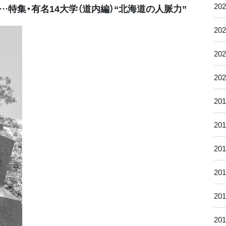
20
…特集・有名14大学（道内編）“北海道の人脈力”
20
20
20
20
20
20
20
20
20