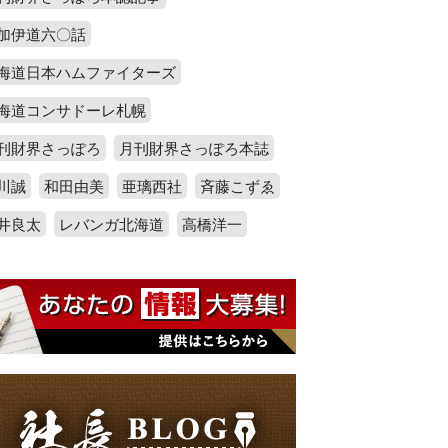
加伊道六〇話
海道日本ハムファイターズ
海道コンサドーレ札幌
刊財界さっぽろ
月刊財界さっぽろ本誌
川誠
和田由美
亜璃西社
斉藤こずゑ
井良太
レバンガ北海道
高橋洋一