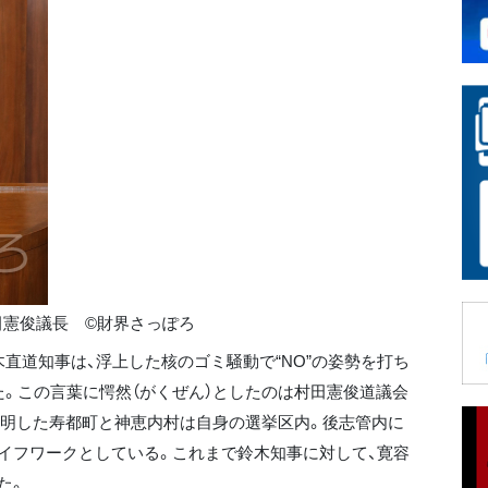
田憲俊議長 ©財界さっぽろ
直道知事は、浮上した核のゴミ騒動で“NO”の姿勢を打ち
た。この言葉に愕然（がくぜん）としたのは村田憲俊道議会
表明した寿都町と神恵内村は自身の選挙区内。後志管内に
イフワークとしている。これまで鈴木知事に対して、寛容
た。