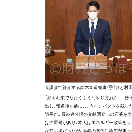
道議会で答弁する鈴木直道知事（手前）と村
「頬を札束でたたくようなやり方」だ――鈴木
出し、報道陣を前に、こうインパクトを残し
議長だ。最終処分場の文献調査への応募を
は泊原発があり、本人はエネルギー政策をラ
な立ち場だったが、両者の関係に亀裂が走っ