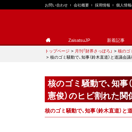
お問い合わせ
会社概要
採用情報
個人情報
ZaisatsuJP
新着記事
トップページ
月刊「財界さっぽろ」
核のゴ
核のゴミ騒動で、知事（鈴木直道）と道議会議
核のゴミ騒動で、知事
憲俊）のヒビ割れた関
核のゴミ騒動で、知事（鈴木直道）と