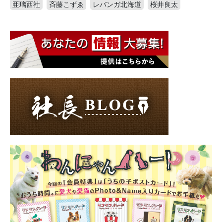
亜璃西社
斉藤こずゑ
レバンガ北海道
桜井良太