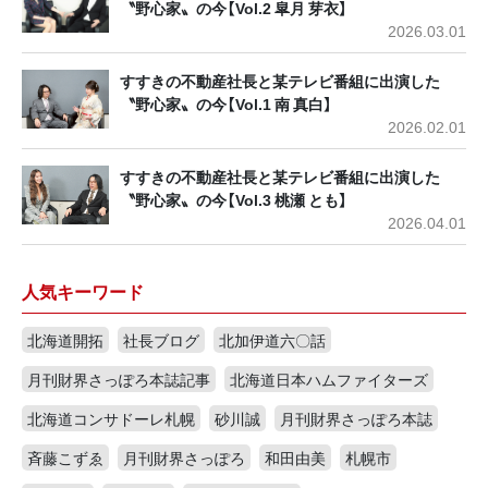
〝野心家〟の今【Vol.2 皐月 芽衣】
2026.03.01
すすきの不動産社長と某テレビ番組に出演した
〝野心家〟の今【Vol.1 南 真白】
2026.02.01
すすきの不動産社長と某テレビ番組に出演した
〝野心家〟の今【Vol.3 桃瀬 とも】
2026.04.01
人気キーワード
北海道開拓
社長ブログ
北加伊道六〇話
月刊財界さっぽろ本誌記事
北海道日本ハムファイターズ
北海道コンサドーレ札幌
砂川誠
月刊財界さっぽろ本誌
斉藤こずゑ
月刊財界さっぽろ
和田由美
札幌市