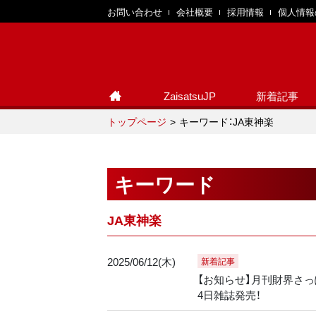
お問い合わせ
会社概要
採用情報
個人情報
ZaisatsuJP
新着記事
トップページ
キーワード：JA東神楽
キーワード
JA東神楽
2025/06/12(木)
新着記事
【お知らせ】月刊財界さっぽ
4日雑誌発売！