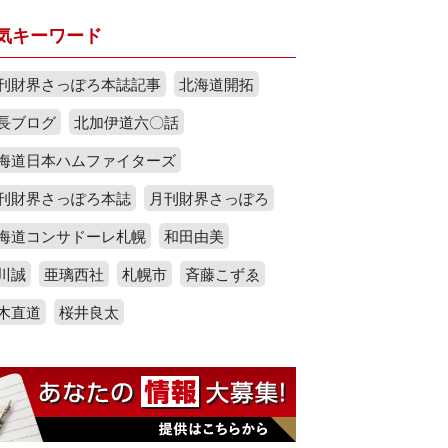
気キーワード
刊財界さっぽろ本誌記事
北海道開拓
長ブログ
北加伊道六〇話
海道日本ハムファイターズ
刊財界さっぽろ本誌
月刊財界さっぽろ
海道コンサドーレ札幌
和田由美
川誠
亜璃西社
札幌市
斉藤こずゑ
木直道
桜井良太