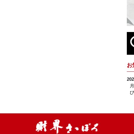
お
202
月