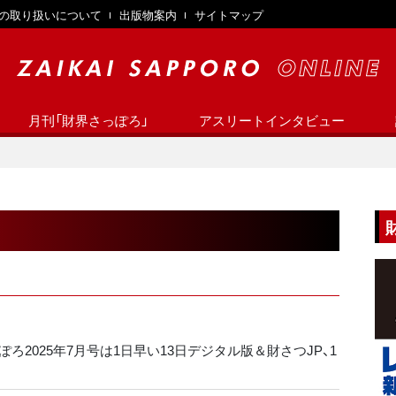
の取り扱いについて
出版物案内
サイトマップ
月刊「財界さっぽろ」
アスリートインタビュー
ろ2025年7月号は1日早い13日デジタル版＆財さつJP、1