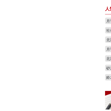
人
月
社
北
月
北
砂
鈴