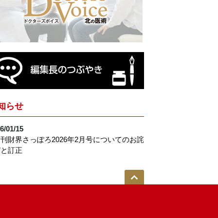
知らせ
6/01/15
刊財界さっぽろ2026年2月号についてのお詫
びと訂正