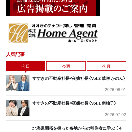
人気記事
今日
今週
今月
すすきの不動産社長×夜嬢社長〈Vol.2 華咲 かのん〉
2026.08.01
すすきの不動産社長×夜嬢社長〈Vol.1 南柚子〉
2026.07.02
北海道開拓を担った各地からの移住者に学ぶ （４