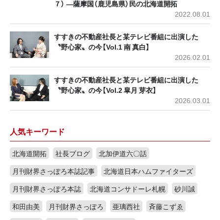
７） ―薩摩国（鹿児島県）民の北海道開拓
2022.08.01
すすきの不動産社長と某テレビ番組に出演した
〝野心家〟の今【Vol.1 南 真白】
2026.02.01
すすきの不動産社長と某テレビ番組に出演した
〝野心家〟の今【Vol.2 皐月 芽衣】
2026.03.01
人気キーワード
北海道開拓
社長ブログ
北加伊道六〇話
月刊財界さっぽろ本誌記事
北海道日本ハムファイターズ
月刊財界さっぽろ本誌
北海道コンサドーレ札幌
砂川誠
和田由美
月刊財界さっぽろ
亜璃西社
斉藤こずゑ