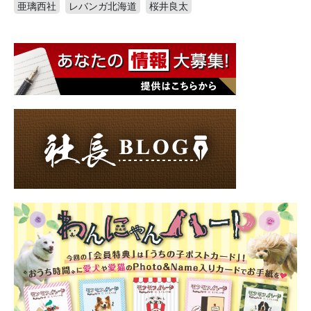
亜璃西社
レバンガ北海道
桜井良太