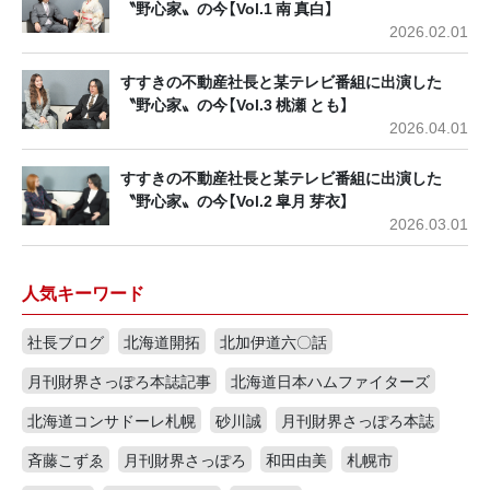
〝野心家〟の今【Vol.1 南 真白】
2026.02.01
すすきの不動産社長と某テレビ番組に出演した
〝野心家〟の今【Vol.3 桃瀬 とも】
2026.04.01
すすきの不動産社長と某テレビ番組に出演した
〝野心家〟の今【Vol.2 皐月 芽衣】
2026.03.01
人気キーワード
社長ブログ
北海道開拓
北加伊道六〇話
月刊財界さっぽろ本誌記事
北海道日本ハムファイターズ
北海道コンサドーレ札幌
砂川誠
月刊財界さっぽろ本誌
斉藤こずゑ
月刊財界さっぽろ
和田由美
札幌市