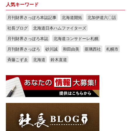
人気キーワード
月刊財界さっぽろ本誌記事
北海道開拓
北加伊道六〇話
社長ブログ
北海道日本ハムファイターズ
月刊財界さっぽろ本誌
北海道コンサドーレ札幌
月刊財界さっぽろ
砂川誠
和田由美
亜璃西社
札幌市
斉藤こずゑ
北海道
鈴木直道