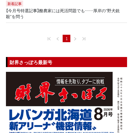
新着記事
【今月号特選記事】酪農家には死活問題でも……厚岸の“野犬銃
殺”を問う
1
財界さっぽろ最新号