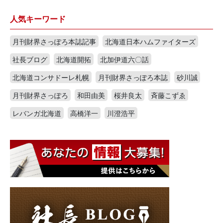
人気キーワード
月刊財界さっぽろ本誌記事
北海道日本ハムファイターズ
社長ブログ
北海道開拓
北加伊道六〇話
北海道コンサドーレ札幌
月刊財界さっぽろ本誌
砂川誠
月刊財界さっぽろ
和田由美
桜井良太
斉藤こずゑ
レバンガ北海道
高橋洋一
川澄浩平